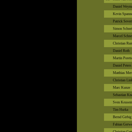
Daniel Weym
Kevin Spann
Patrick Sever
Simon Schnei
Marcel Schne
Christian Ru
Daniel Roth
Martin Poret
Daniel Peters
Matthias Mer
Christian Lin
Marc Kunze
Sebastian Kn
Sven Keusem
Tim Hurka
Bernd Girbig
Fabian Gerwe
Christian Ge