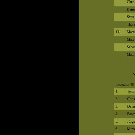
Chris
Danie
Sven
Thors
13.
Marti
Marc
Sebas
Mathi
V
Insgesamt 46 
1.
Tomm
2.
Chri
3.
Denni
4.
Pasc
5.
Jürg
6.
Mirco