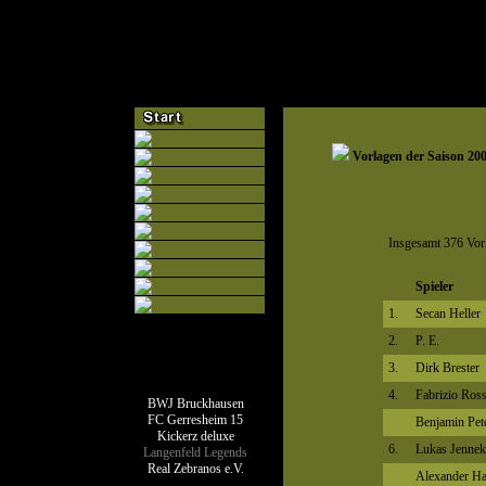
Vorlagen der Saison 20
Insgesamt 376 Vorl
Spieler
1.
Secan Heller
2.
P. E.
3.
Dirk Brester
Teamseiten
4.
Fabrizio Ross
BWJ Bruckhausen
FC Gerresheim 15
Benjamin Pet
Kickerz deluxe
6.
Lukas Jennek
Langenfeld Legends
Real Zebranos e.V.
Alexander H