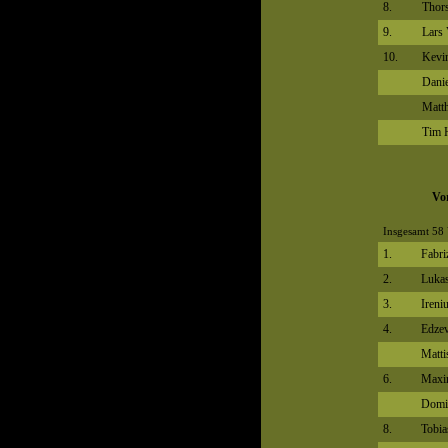
8.
Thors
9.
Lars 
10.
Kevi
Danie
Matth
Tim 
Vo
Insgesamt 58 
1.
Fabri
2.
Lukas
3.
Ireni
4.
Edzev
Matt
6.
Maxim
Domi
8.
Tobia