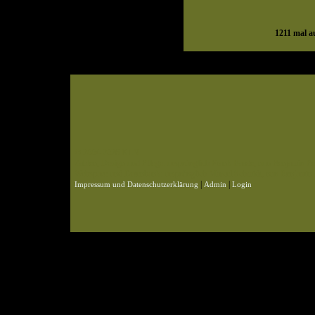
1211
mal au
© 2004-2026 KLN
Zahlen, Design und Pflege: ursprünglich Frank Baade, nun Benjamin Pet
Webspace und Datenbank: ursprünglich Marcel Schmidt, nun Benjamin P
|
|
Impressum und Datenschutzerklärung
Admin
Login