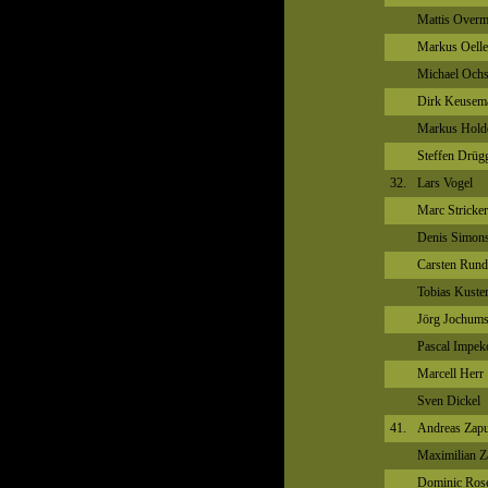
Mattis Over
Markus Oelle
Michael Och
Dirk Keusem
Markus Hold
Steffen Drüg
32.
Lars Vogel
Marc Stricker
Denis Simon
Carsten Rund
Tobias Kuste
Jörg Jochum
Pascal Impek
Marcell Herr
Sven Dickel
41.
Andreas Zap
Maximilian Z
Dominic Ros