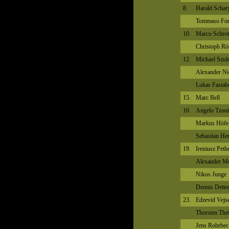
8.
Harald Schar
Tommaso For
10.
Marco Schrot
Christoph Rö
12.
Michael Szul
Alexander Ni
Lukas Fastab
15.
Marc Bell
16.
Angelo Tzout
Markus Höfe
Sebastian Her
19.
Ireniusz Peth
Alexander M
Nikos Junge
Dennis Dette
23.
Edzevid Vejse
Thorsten The
Jens Rohrbec