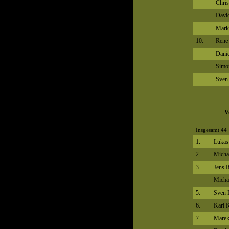
Chris
Davi
Mark
10.
Rene
Dani
Simo
Sven
V
Insgesamt 44 
1.
Lukas
2.
Michae
3.
Jens 
Micha
5.
Sven 
6.
Karl 
7.
Marek