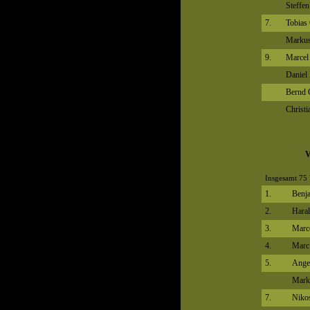
Steffe
7.
Tobias
Markus
9.
Marcel
Daniel
Bernd 
Christ
V
Insgesamt 75 
1.
Benja
2.
Haral
3.
Marc
4.
Marc 
5.
Angel
Mark
7.
Niko