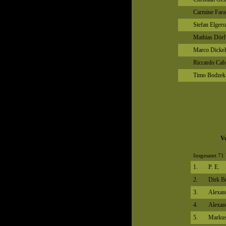
Carmine Fara
Stefan Elger
Mathias Dörf
Marco Dickel
Riccardo Cab
Timo Bodzek
V
Insgesamt 71 
1.
P. E.
2.
Dirk Br
3.
Alexan
4.
Alexan
5.
Markus