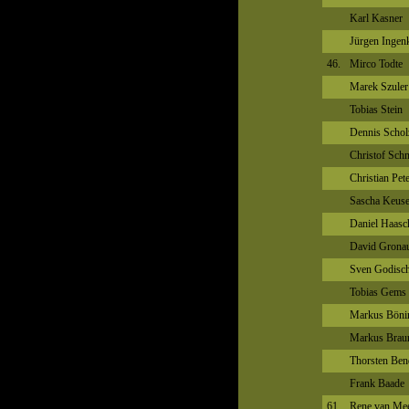
Karl Kasner
Jürgen Inge
46.
Mirco Todte
Marek Szuler
Tobias Stein
Dennis Schol
Christof Schn
Christian Pet
Sascha Keus
Daniel Haasc
David Grona
Sven Godisc
Tobias Gems
Markus Böni
Markus Brau
Thorsten Ben
Frank Baade
61.
Rene van Me