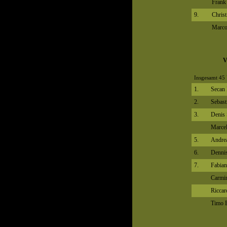
Frank
9.
Christ
Marco
V
Insgesamt 45 
1.
Secan 
2.
Sebast
3.
Denis
Marcel
5.
Andre
6.
Dennis
7.
Fabia
Carmi
Riccar
Timo 