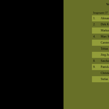
Vo
Insgesamt 37 
1.
Alexan
2.
Dirk 
Markus
4.
Marc S
Carste
Tobias
Jörg J
8.
Sascha
9.
Patrick
Christ
Stefan