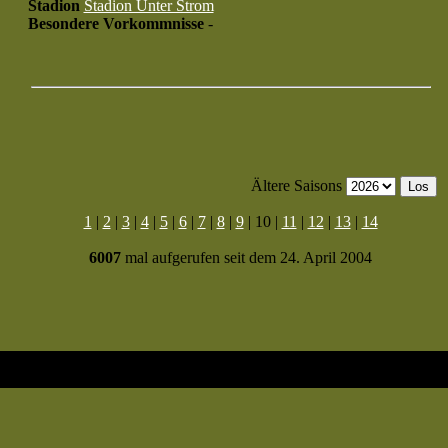
Stadion
Stadion Unter Strom
Besondere Vorkommnisse
-
Ältere Saisons
1
|
2
|
3
|
4
|
5
|
6
|
7
|
8
|
9
| 10 |
11
|
12
|
13
|
14
6007
mal aufgerufen seit dem 24. April 2004