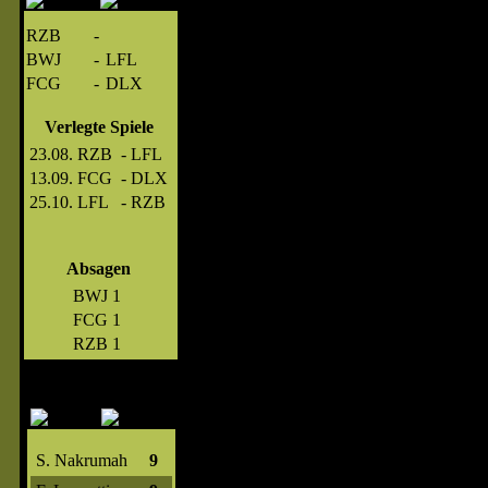
RZB
-
BWJ
-
LFL
FCG
-
DLX
Verlegte Spiele
23.08.
RZB
-
LFL
13.09.
FCG
-
DLX
25.10.
LFL
-
RZB
Absagen
BWJ
1
FCG
1
RZB
1
S. Nakrumah
9