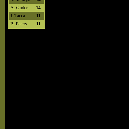
A. Guder
14
J. Tacca
11
B. Peters
11