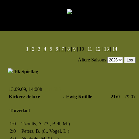
1
|
2
|
3
|
4
|
5
|
6
|
7
|
8
|
9
| 10 |
11
|
12
|
13
|
14
Ältere Saisons
10. Spieltag
13.09.09, 14:00h
Spiel 303
Kickerz deluxe
-
Ewig Knülle
21:0
(9:0)
Torverlauf
1:0
Tzoutis, A. (3., Bell, M.)
2:0
Peters, B. (8., Vogel, L.)
3:0
Neuhold, M. (9., -)