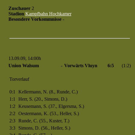
Zuschauer
2
Stadion
Kampfbahn Hochkamer
Besondere Vorkommnisse
-
13.09.09, 14:00h
Spiel 304
Union Walsum
-
Vorwärts Vluyn
6:5
(1:2)
Torverlauf
0:1
Kellermann, N. (8., Runde, C.)
1:1
Herr, S. (20., Simons, D.)
1:2
Keusemann, S. (37., Elgersma, S.)
2:2
Oestermann, K. (53., Heller, S.)
2:3
Runde, C. (55., Kuster, T.)
3:3
Simons, D. (56., Heller, S.)