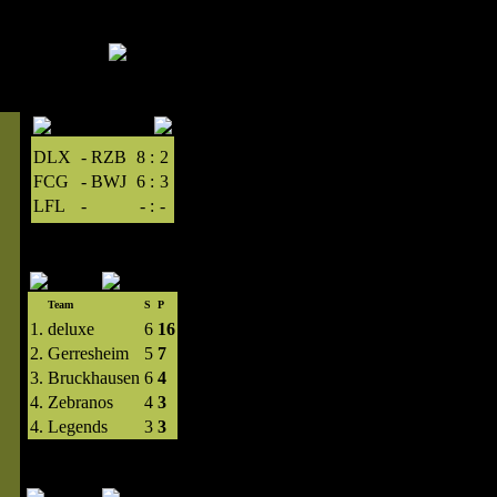
DLX
-
RZB
8
:
2
FCG
-
BWJ
6
:
3
LFL
-
-
:
-
Team
S
P
1.
deluxe
6
16
2.
Gerresheim
5
7
3.
Bruckhausen
6
4
4.
Zebranos
4
3
4.
Legends
3
3