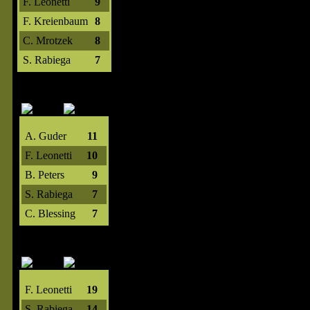
F. Leonetti
9
F. Kreienbaum
8
C. Mrotzek
8
S. Rabiega
7
A. Guder
11
F. Leonetti
10
B. Peters
9
S. Rabiega
7
C. Blessing
7
F. Leonetti
19
S. Rabiega
14