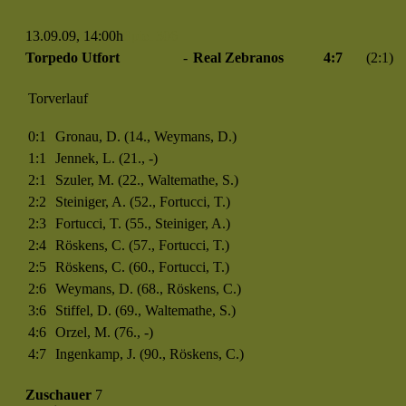
13.09.09, 14:00h
Spiel 306
Torpedo Utfort
-
Real Zebranos
4:7
(2:1)
Torverlauf
0:1
Gronau, D. (14., Weymans, D.)
1:1
Jennek, L. (21., -)
2:1
Szuler, M. (22., Waltemathe, S.)
2:2
Steiniger, A. (52., Fortucci, T.)
2:3
Fortucci, T. (55., Steiniger, A.)
2:4
Röskens, C. (57., Fortucci, T.)
2:5
Röskens, C. (60., Fortucci, T.)
2:6
Weymans, D. (68., Röskens, C.)
3:6
Stiffel, D. (69., Waltemathe, S.)
4:6
Orzel, M. (76., -)
4:7
Ingenkamp, J. (90., Röskens, C.)
Zuschauer
7