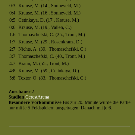
0:3
Krause, M. (14., Sonneveld, M.)
0:4
Krause, M. (16., Sonneveld, M.)
0:5
Cetinkaya, D. (17., Krause, M.)
0:6
Krause, M. (19., Vallen, C.)
1:6
Thomaschefski, C. (25., Tront, M.)
1:7
Krause, M. (29., Rosenkranz, D.)
2:7
Nichts, A. (39., Thomaschefski, C.)
3:7
Thomaschefski, C. (40., Tront, M.)
4:7
Braun, M. (55., Tront, M.)
4:8
Krause, M. (59., Cetinkaya, D.)
5:8
Textor, O. (83., Thomaschefski, C.)
Zuschauer
2
Stadion
CerestArena
Besondere Vorkommnisse
Bis zur 20. Minute wurde die Partie
nur mit je 5 Feldspielern ausgetragen. Danach mit je 6.