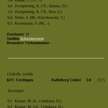
3:4
Runde, C. (57., -)
4:4
Zweipfennig, B. (76., Simons, D.)
5:4
Zweipfennig, B. (78., Herr, S.)
6:4
Heller, S. (88., Klawikowski, T.)
6:5
Keusemann, S. (90., -)
Zuschauer
18
Stadion
Schweinewiese
Besondere Vorkommnisse
-
13.09.09, 14:00h
Spiel 305
KFC Uerdingen
-
Raffelberg United
5:8
(3:7)
Torverlauf
0:1
Krause, M. (6., Cetinkaya, D.)
0:2
Krause, M. (10., Cetinkaya, D.)