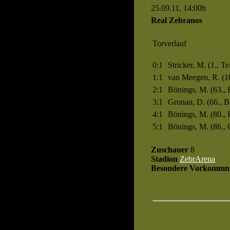
25.09.11, 14:00h
Spiel 4
Real Zebranos
Torverlauf
0:1
Stricker, M. (1., Te
1:1
van Meegen, R. (10
2:1
Bönings, M. (63., 
3:1
Gronau, D. (66., B
4:1
Bönings, M. (80., 
5:1
Bönings, M. (86., 
Zuschauer
8
Stadion
ZebrArena
Besondere Vorkommni