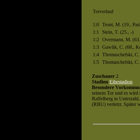
Torverlauf
1:0
Tront, M. (19., Pas
1:1
Stein, T. (25., -)
1:2
Overmann, M. (63.
1:3
Gawlik, C. (68., K
1:4
Thomaschefski, C. 
1:5
Thomaschefski, C.
Zuschauer
2
Stadion
Eibestadion
Besondere Vorkommni
seinem Tor und es wird m
Raffelberg in Unterzahl
(RBU) verletzt. Später w