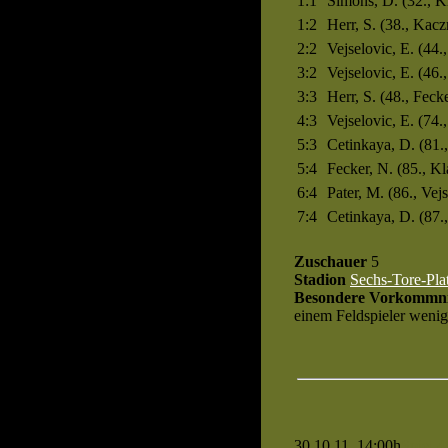
1:1
Simons, D. (32., K
1:2
Herr, S. (38., Kac
2:2
Vejselovic, E. (44.,
3:2
Vejselovic, E. (46.
3:3
Herr, S. (48., Fecke
4:3
Vejselovic, E. (74.
5:3
Cetinkaya, D. (81.,
5:4
Fecker, N. (85., K
6:4
Pater, M. (86., Vejs
7:4
Cetinkaya, D. (87.,
Zuschauer
5
Stadion
Sechs-Tore-Pla
Besondere Vorkommni
einem Feldspieler wenig
30.10.11, 14:00h
Spiel 4