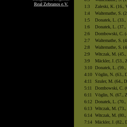
Real Zebranos e.V.
1:3
Zaleski, K. (16., 
1:4
Waltemathe, S. (2
1:5
Donatek, L. (33.,
1:6
Donatek, L. (37.,
2:6
Dombowski, C. (4
2:7
Waltemathe, S. (4
2:8
Waltemathe, S. (4
2:9
Witczak, M. (45.,
3:9
Mäckler, J. (53., 
3:10
Donatek, L. (59.,
4:10
Vöglin, N. (63.,
4:11
Szuler, M. (64., 
5:11
Dombowski, C. (6
6:11
Vöglin, N. (67., Z
6:12
Donatek, L. (70.,
6:13
Witczak, M. (73.,
6:14
Witczak, M. (80.,
7:14
Mäckler, J. (82.,