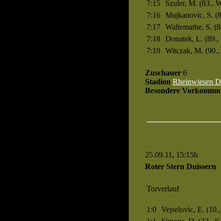
7:15
Szuler, M. (83., 
7:16
Mujkanovic, S. (8
7:17
Waltemathe, S. (8
7:18
Donatek, L. (89.,
7:19
Witczak, M. (90.,
Zuschauer
6
Stadion
Rheinwiesen D
Besondere Vorkommni
25.09.11, 15:15h
Spiel 4
Roter Stern Duissern
Torverlauf
1:0
Vejselovic, E. (10.,