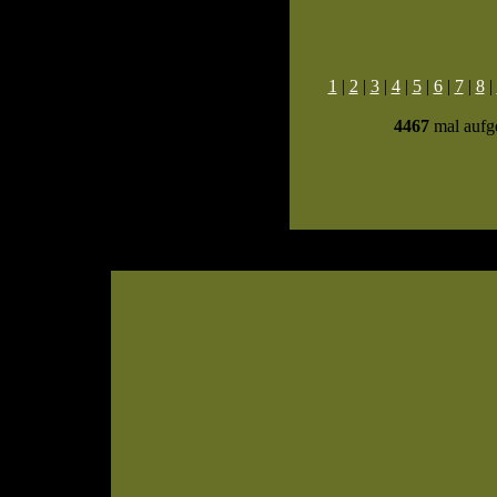
1
|
2
|
3
|
4
|
5
|
6
|
7
|
8
|
4467
mal aufge