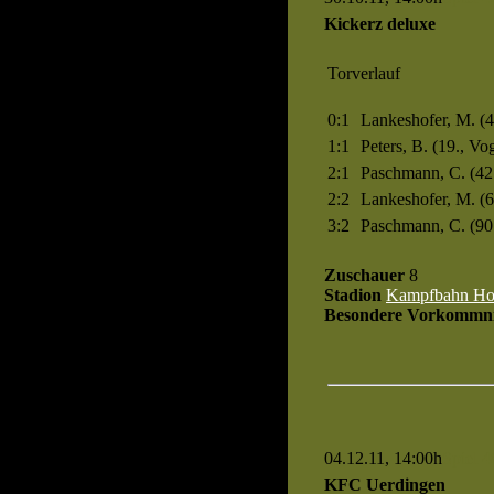
Kickerz deluxe
Torverlauf
0:1
Lankeshofer, M. (4.
1:1
Peters, B. (19., Vog
2:1
Paschmann, C. (42.
2:2
Lankeshofer, M. (68
3:2
Paschmann, C. (90.
Zuschauer
8
Stadion
Kampfbahn Ho
Besondere Vorkommni
04.12.11, 14:00h
Spiel 4
KFC Uerdingen