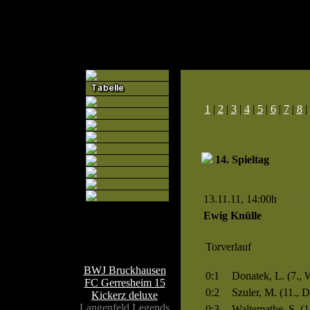
1
|
2
|
3
|
4
|
5
|
6
|
7
|
8
|
14. Spieltag
13.11.11, 14:00h
Spiel 4
Ewig Knülle
Teamseiten
Torverlauf
BWJ Bruckhausen
0:1
Donatek, L. (7., 
FC Gerresheim 15
0:2
Szuler, M. (11., D
Kickerz deluxe
Langenfeld Legends
0:3
Waltemathe, S. (1