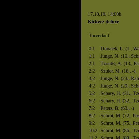
17.10.10, 14:00h
Spiel 39
Kickerz deluxe
Torverlauf
0:1
Donatek, L. (1., Wa
1:1
Junge, N. (10., Sch
2:1
Tzoutis, A. (13., P
2:2
Szuler, M. (18., -)
3:2
Junge, N. (23., Rab
4:2
Junge, N. (29., Sch
5:2
Schary, H. (31., Tzo
6:2
Schary, H. (32., Tzo
7:2
Peters, B. (63., -)
8:2
Schrot, M. (72., P
9:2
Schrot, M. (75., Pet
10:2
Schrot, M. (86., Tzo
11:2
Schrot, M. (89., Tzo