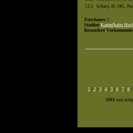
12:2
Schary, H. (90., P
Zuschauer
2
Stadion
Kampfbahn Hoc
Besondere Vorkommnis
1
|
2
|
3
|
4
|
5
|
6
|
7
|
8
|
3261
mal aufge