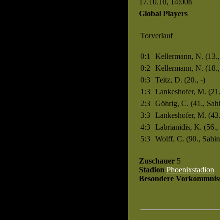
17.10.10, 14:00h
Spiel 39
Global Players
Torverlauf
0:1
Kellermann, N. (13.
0:2
Kellermann, N. (18., 
0:3
Teitz, D. (20., -)
1:3
Lankeshofer, M. (21.
2:3
Göhrig, C. (41., Sahi
3:3
Lankeshofer, M. (43.
4:3
Labrianidis, K. (56.,
5:3
Wolff, C. (90., Sahin
Zuschauer
5
Stadion
Phoenixstadion
Besondere Vorkommnis