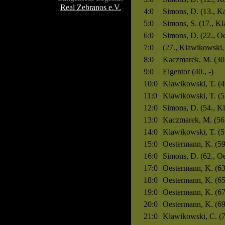
Real Zebranos e.V.
4:0
Simons, D. (13., K
5:0
Simons, S. (17., Kl
6:0
Simons, D. (22., O
7:0
(27., Klawikowski,
8:0
Kaczmarek, M. (30.
9:0
Eigentor (40., -)
10:0
Klawikowski, T. (4
11:0
Klawikowski, T. (51
12:0
Simons, D. (54., K
13:0
Kaczmarek, M. (56.
14:0
Klawikowski, T. (5
15:0
Oestermann, K. (59
16:0
Simons, D. (62., O
17:0
Oestermann, K. (63
18:0
Oestermann, K. (65
19:0
Oestermann, K. (67
20:0
Oestermann, K. (69
21:0
Klawikowski, C. (7