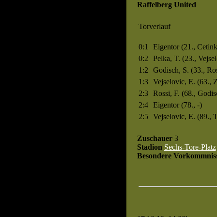
Raffelberg United
Torverlauf
0:1
Eigentor (21., Cetin
0:2
Pelka, T. (23., Vejsel
1:2
Godisch, S. (33., Ros
1:3
Vejselovic, E. (63.,
2:3
Rossi, F. (68., Godis
2:4
Eigentor (78., -)
2:5
Vejselovic, E. (89., 
Zuschauer
3
Stadion
Sechs-Tore-Platz
Besondere Vorkommnis