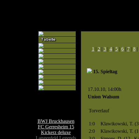
1
|
2
|
3
|
4
|
5
|
6
|
7
|
8
|
15. Spieltag
17.10.10, 14:00h
Spiel 39
Union Walsum
Teamseiten
Torverlauf
BWJ Bruckhausen
1:0
Klawikowski, T. (3.
FC Gerresheim 15
2:0
Klawikowski, T. (10
Kickerz deluxe
Langenfeld Legends
3:0
Simons, D. (12., K