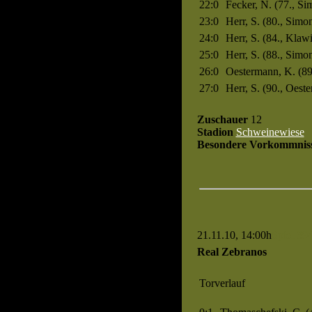
22:0
Fecker, N. (77., Si
23:0
Herr, S. (80., Simon
24:0
Herr, S. (84., Klaw
25:0
Herr, S. (88., Simon
26:0
Oestermann, K. (89.
27:0
Herr, S. (90., Oest
Zuschauer
12
Stadion
Schweinewiese
Besondere Vorkommnis
21.11.10, 14:00h
Spiel 39
Real Zebranos
Torverlauf