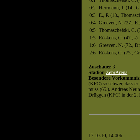
0:1
Thomaschefski, C. (4
0:2
Herrmann, J. (14., G
0:3
E., P. (18., Thomasch
0:4
Greeven, N. (27., E.,
0:5
Thomaschefski, C. (30
1:5
Röskens, C. (47., -)
1:6
Greeven, N. (72., Dr
2:6
Röskens, C. (75., Gr
Zuschauer
3
Stadion
ZebrArena
Besondere Vorkommnis
(KFC) so schwer, dass e
muss (65.). Andreas Neu
Drüggen (KFC) in der 2. 
17.10.10, 14:00h
Spiel 39