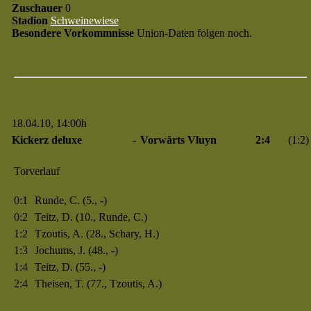
Zuschauer
0
Stadion
Schweinewiese
Besondere Vorkommnisse
Union-Daten folgen noch.
18.04.10, 14:00h
Spiel 332
Kickerz deluxe
-
Vorwärts Vluyn
2:4
(1:2)
Torverlauf
0:1
Runde, C. (5., -)
0:2
Teitz, D. (10., Runde, C.)
1:2
Tzoutis, A. (28., Schary, H.)
1:3
Jochums, J. (48., -)
1:4
Teitz, D. (55., -)
2:4
Theisen, T. (77., Tzoutis, A.)