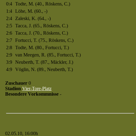
0:4
Todte, M. (40., Röskens, C.)
1:4
Löhe, M. (60., -)
2:4
Zaleski, K. (64., -)
2:5
Tacca, J. (65., Röskens, C.)
2:6
Tacca, J. (70., Röskens, C.)
2:7
Fortucci, T. (75., Röskens, C.)
2:8
Todte, M. (80., Fortucci, T.)
2:9
van Meegen, R. (85., Fortucci, T.)
3:9
Neuberth, T. (87., Mäckler, J.)
4:9
Vöglin, N. (89., Neuberth, T.)
Zuschauer
0
Stadion
Vier-Tore-Platz
Besondere Vorkommnisse
-
02.05.10, 16:00h
Spiel 331