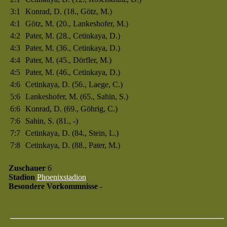
3:1
Konrad, D. (18., Götz, M.)
4:1
Götz, M. (20., Lankeshofer, M.)
4:2
Pater, M. (28., Cetinkaya, D.)
4:3
Pater, M. (36., Cetinkaya, D.)
4:4
Pater, M. (45., Dörfler, M.)
4:5
Pater, M. (46., Cetinkaya, D.)
4:6
Cetinkaya, D. (56., Laege, C.)
5:6
Lankeshofer, M. (65., Sahin, S.)
6:6
Konrad, D. (69., Göhrig, C.)
7:6
Sahin, S. (81., -)
7:7
Cetinkaya, D. (84., Stein, L.)
7:8
Cetinkaya, D. (88., Pater, M.)
Zuschauer
6
Stadion
Phoenixstadion
Besondere Vorkommnisse
-