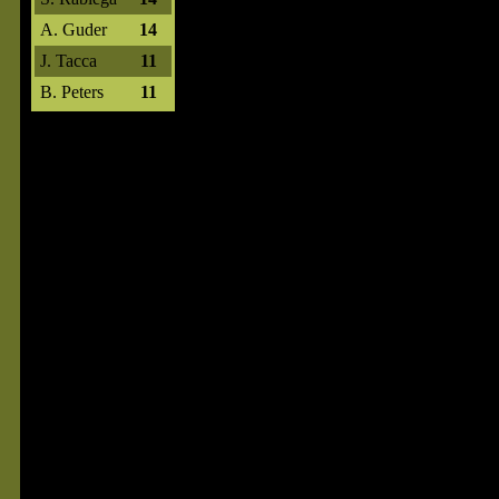
A. Guder
14
J. Tacca
11
B. Peters
11