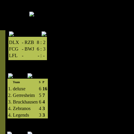
DLX
-
RZB
8
:
2
FCG
-
BWJ
6
:
3
LFL
-
-
:
-
Team
S
P
1.
deluxe
6
16
2.
Gerresheim
5
7
3.
Bruckhausen
6
4
4.
Zebranos
4
3
4.
Legends
3
3