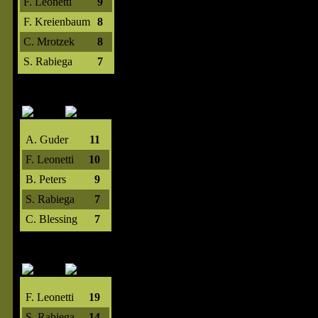
F. Leonetti
9
F. Kreienbaum
8
C. Mrotzek
8
S. Rabiega
7
A. Guder
11
F. Leonetti
10
B. Peters
9
S. Rabiega
7
C. Blessing
7
F. Leonetti
19
S. Rabiega
14