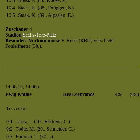
10:3
Rossi, F. (85., Koose, P.)
10:4
Staak, K. (88., Drüggen, S.)
10:5
Staak, K. (89., Alpaslan, E.)
Zuschauer
4
Stadion
Sechs-Tore-Platz
Besondere Vorkommnisse
F. Rossi (RBU) verschießt
Foulelfmeter (38.).
14.08.10, 14:00h
Spiel 330
Ewig Knülle
-
Real Zebranos
4:9
(0:4)
Torverlauf
0:1
Tacca, J. (10., Röskens, C.)
0:2
Todte, M. (20., Schneider, C.)
0:3
Fortucci, T. (30., -)