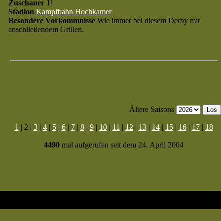
Zuschauer
11
Stadion
Kampfbahn Hochkamer
Besondere Vorkommnisse
Wie immer bei diesem Derby mit
anschließendem Grillen.
Ältere Saisons
1
| 2 |
3
|
4
|
5
|
6
|
7
|
8
|
9
|
10
|
11
|
12
|
13
|
14
|
15
|
16
|
17
|
18
4490
mal aufgerufen seit dem 24. April 2004