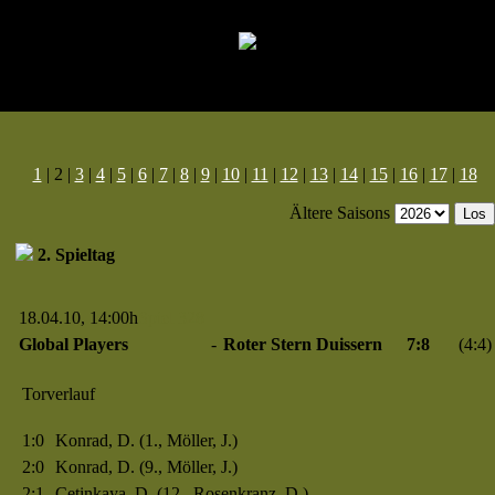
1
| 2 |
3
|
4
|
5
|
6
|
7
|
8
|
9
|
10
|
11
|
12
|
13
|
14
|
15
|
16
|
17
|
18
Ältere Saisons
2. Spieltag
18.04.10, 14:00h
Spiel 328
Global Players
-
Roter Stern Duissern
7:8
(4:4)
Torverlauf
1:0
Konrad, D. (1., Möller, J.)
2:0
Konrad, D. (9., Möller, J.)
2:1
Cetinkaya, D. (12., Rosenkranz, D.)