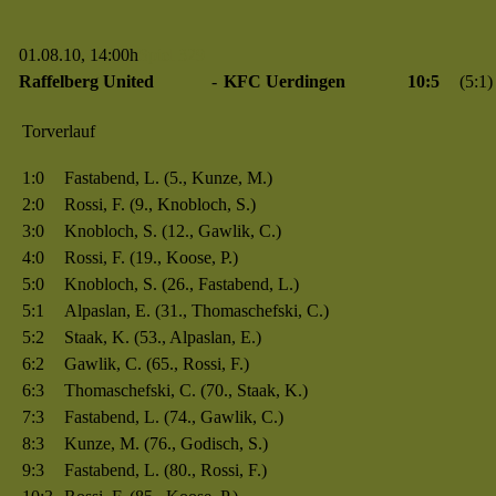
01.08.10, 14:00h
Spiel 329
Raffelberg United
-
KFC Uerdingen
10:5
(5:1)
Torverlauf
1:0
Fastabend, L. (5., Kunze, M.)
2:0
Rossi, F. (9., Knobloch, S.)
3:0
Knobloch, S. (12., Gawlik, C.)
4:0
Rossi, F. (19., Koose, P.)
5:0
Knobloch, S. (26., Fastabend, L.)
5:1
Alpaslan, E. (31., Thomaschefski, C.)
5:2
Staak, K. (53., Alpaslan, E.)
6:2
Gawlik, C. (65., Rossi, F.)
6:3
Thomaschefski, C. (70., Staak, K.)
7:3
Fastabend, L. (74., Gawlik, C.)
8:3
Kunze, M. (76., Godisch, S.)
9:3
Fastabend, L. (80., Rossi, F.)