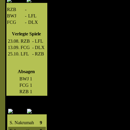
RZB
-
BWJ
-
LFL
FCG
-
DLX
Verlegte Spiele
23.08.
RZB
-
LFL
13.09.
FCG
-
DLX
25.10.
LFL
-
RZB
Absagen
BWJ
1
FCG
1
RZB
1
S. Nakrumah
9