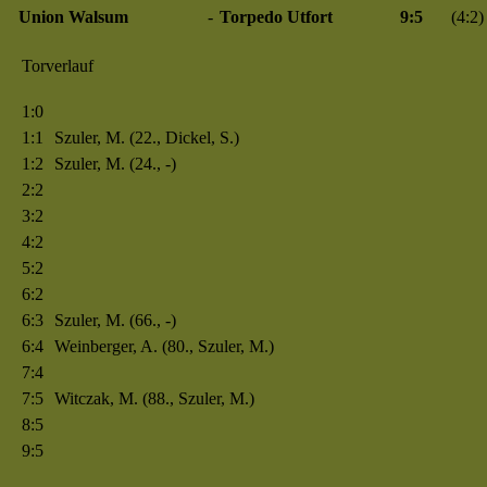
Union Walsum
-
Torpedo Utfort
9:5
(4:2)
Torverlauf
1:0
1:1
Szuler, M. (22., Dickel, S.)
1:2
Szuler, M. (24., -)
2:2
3:2
4:2
5:2
6:2
6:3
Szuler, M. (66., -)
6:4
Weinberger, A. (80., Szuler, M.)
7:4
7:5
Witczak, M. (88., Szuler, M.)
8:5
9:5