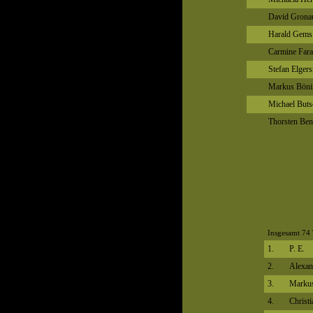
David Grona
Harald Gems
Carmine Far
Stefan Elger
Markus Böni
Michael Buts
Thorsten Ben
Insgesamt 74 
1.
P. E.
2.
Alexan
3.
Markus
4.
Christ