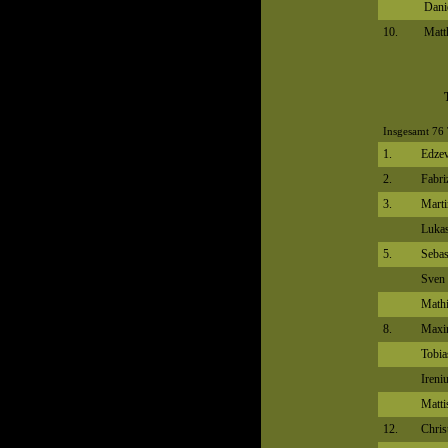
Danie
10.
Matt
Insgesamt 76 
1.
Edzev
2.
Fabri
3.
Marti
Lukas
5.
Sebas
Sven
Mathi
8.
Maxim
Tobia
Ireni
Matt
12.
Chris