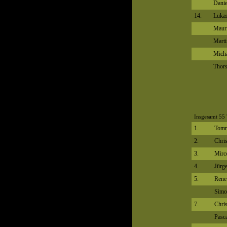
Danie
14.
Lukas
Mauri
Marti
Micha
Thors
Insgesamt 55 
1.
Tomm
2.
Chri
3.
Mirc
4.
Jürg
5.
Rene
Simo
7.
Chris
Pasc