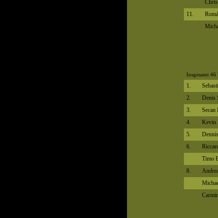
Chris
11.
Romá
Micha
Insgesamt 46 
1.
Sebast
2.
Denis 
3.
Secan 
4.
Kevin 
5.
Dennis
6.
Riccar
Timo 
8.
Andrea
Michae
Carmin