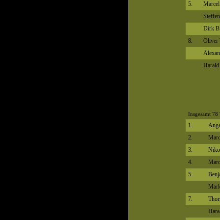
5.
Marcel
Steffe
Dirk Br
8.
Oliver 
Alexan
Harald
Insgesamt 78 
1.
Ange
2.
Marc
3.
Niko
4.
Marc
5.
Benj
Mark
7.
Thor
Hara