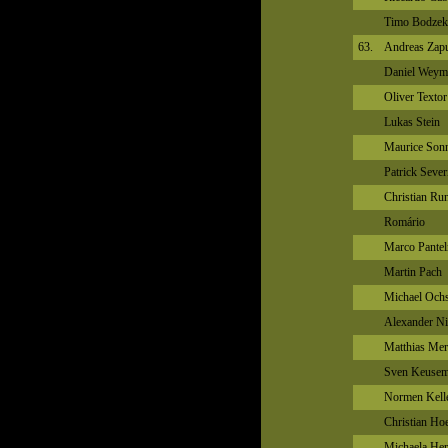
Timo Bodzek
63.
Andreas Zap
Daniel Weym
Oliver Textor
Lukas Stein
Maurice Son
Patrick Sever
Christian Ru
Romário
Marco Pante
Martin Pach
Michael Och
Alexander Ni
Matthias Mer
Sven Keuse
Normen Kell
Christian Ho
Michaela Her