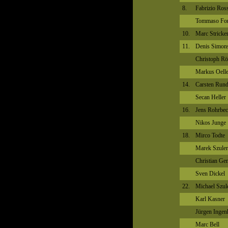
8.
Fabrizio Ross
Tommaso For
10.
Marc Stricke
11.
Denis Simon
Christoph Rö
Markus Oelle
14.
Carsten Run
Secan Heller
16.
Jens Rohrbe
Nikos Junge
18.
Mirco Todte
Marek Szuler
Christian Ge
Sven Dickel
22.
Michael Szul
Karl Kasner
Jürgen Inge
Marc Bell