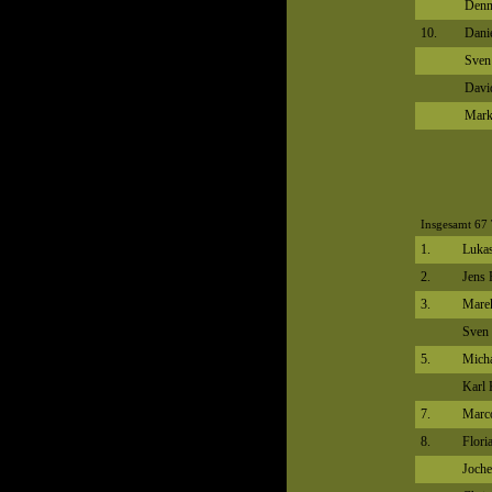
Denn
10.
Dani
Sven
Davi
Mark
Insgesamt 67 
1.
Lukas
2.
Jens 
3.
Marek
Sven 
5.
Micha
Karl 
7.
Marco
8.
Flori
Joche