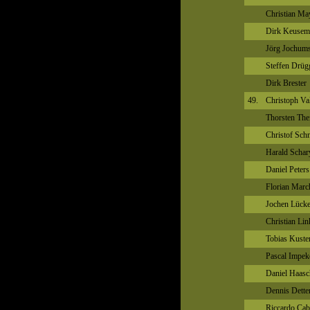
Christian Ma
Dirk Keusem
Jörg Jochum
Steffen Drüg
Dirk Brester
49.
Christoph Va
Thorsten The
Christof Schn
Harald Schar
Daniel Peters
Florian Marc
Jochen Lücke
Christian Lin
Tobias Kuste
Pascal Impek
Daniel Haasc
Dennis Dette
Riccardo Cab