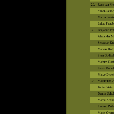
26.
Rene van Me
Simon Schne
Martin Poret
Lukas Fastab
30.
Benjamin Pet
Alexander M
Sebastian Kn
Markus Höfe
Sven Godisc
Mathias Dörf
Kevin Dorsc
Marco Dicke
38.
Maximilian Z
Tobias Stein
Dennis Schol
Marcel Schne
Ireniusz Peth
Mattis Over