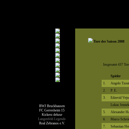
Tore der Saison 2008
Insgesamt 437 Tore
Spieler
1.
Angelo Tzout
2.
P. E.
Teamseiten
3.
Edzevid Vejs
Lukas Jenne
BWJ Bruckhausen
FC Gerresheim 15
5.
Alexander H
Kickerz deluxe
Langenfeld Legends
6.
Marco Schro
Real Zebranos e.V.
7.
Sebastian He