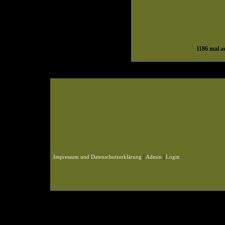
1186
mal au
© 2004-2026 KLN
Zahlen, Design und Pflege: ursprünglich Frank Baade, nun Benjamin Pet
Webspace und Datenbank: ursprünglich Marcel Schmidt, nun Benjamin P
|
|
Impressum und Datenschutzerklärung
Admin
Login