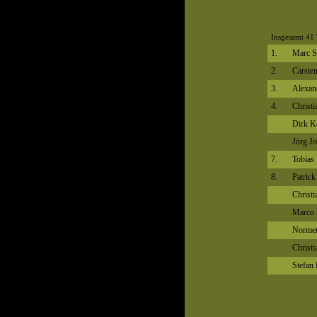
Insgesamt 41 
1.
Marc St
2.
Carste
3.
Alexan
4.
Christ
Dirk K
Jörg J
7.
Tobias
8.
Patrick
Christ
Marco 
Normen
Christ
Stefan