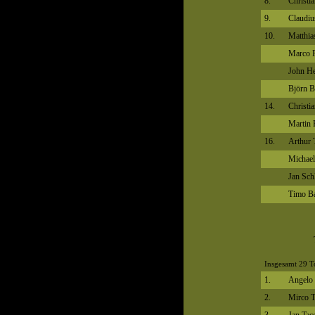
8.
Christi
9.
Claudiu
10.
Matthia
Marco 
John H
Björn 
14.
Christi
Martin 
16.
Arthur 
Michael
Jan Sch
Timo B
Insgesamt 29 T
1.
Angelo 
2.
Mirco T