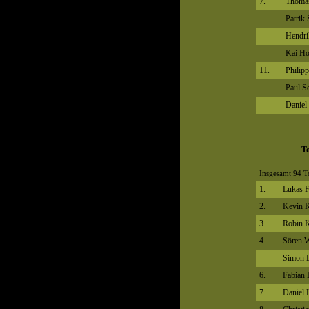
7.
Thoma
Patrik
Hendr
Kai H
11.
Philipp
Paul S
Daniel
To
Insgesamt 94 T
1.
Lukas F
2.
Kevin 
3.
Robin 
4.
Sören W
Simon 
6.
Fabian 
7.
Daniel 