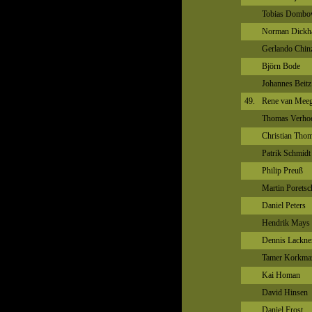
Tobias Dombo
Norman Dickh
Gerlando Chin
Björn Bode
Johannes Beitz
49.
Rene van Mee
Thomas Verho
Christian Thom
Patrik Schmidt
Philip Preuß
Martin Poretsc
Daniel Peters
Hendrik Mays
Dennis Lackne
Tamer Korkma
Kai Homan
David Hinsen
Daniel Frost