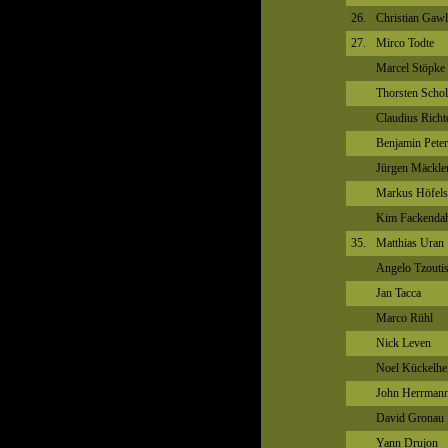
26.
Christian Gawl
27.
Mirco Todte
Marcel Stöpke
Thorsten Schol
Claudius Richt
Benjamin Peter
Jürgen Mäckle
Markus Höfels
Kim Fackenda
35.
Matthias Uran
Angelo Tzouti
Jan Tacca
Marco Rühl
Nick Leven
Noel Kückelhe
John Herrman
David Gronau
Yann Drujon