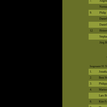
7.
Angelo
Norma
9.
Philip
Daniel
Daniel
12.
Heine
Steph
Jörg B
Insgesamt 91 T
1.
Jonath
2.
Beni 
3.
Philipp
4.
Marius
Lars Bi
6.
Kim Fa