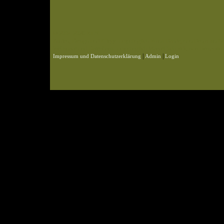
© 2004-2026 KLN
Zahlen, Design und Pflege: ursprünglich Frank Baade, nun Benjamin Pet
Webspace und Datenbank: ursprünglich Marcel Schmidt, nun Benjamin P
|
|
Impressum und Datenschutzerklärung
Admin
Login