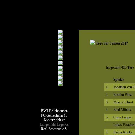
Tore der Saison 2017
Insgesamt 425 Tore 
Spieler
1.
Jonathan van 
2.
Bastian Platz
Teamseiten
3.
Marco Schrot
4.
Beni Mönks
BWJ Bruckhausen
FC Gerresheim 15
5.
Chris Langer
Kickerz deluxe
Langenfeld Legends
Lukas Fastabe
Real Zebranos e.V.
7.
Kevin Kuske