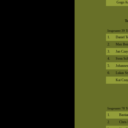
Gogo A
To
Insgesamt 39 T
1.
Daniel T
2.
Max Boi
3.
Jan Cza
4.
Sven Sc
5.
Johannes
6.
Lukas S
Kai Cza
Insgesamt 78 T
1.
Bastia
2.
Chris 