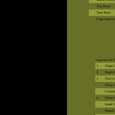
Jörg Berner
Timo Bauer
Gogo Amtevos
Insgesamt 26 T
1.
Artijan 
2.
Jürgen 
3.
Nick Le
Tobias
Gerland
6.
Fabian 
Ismail 
Manuel 