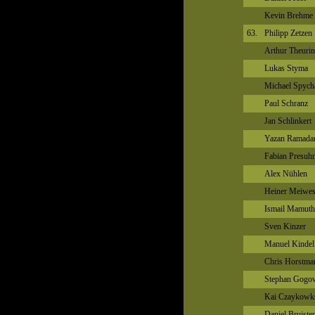
Kevin Brehme
63.
Philipp Zetzen
Arthur Theuri
Lukas Styma
Michael Spych
Paul Schranz
Jan Schlinkert
Yazan Ramada
Fabian Presuh
Alex Nühlen
Heiner Meiwe
Ismail Mamuth
Sven Kinzer
Manuel Kindel
Chris Horstma
Stephan Gogo
Kai Czaykowk
Daniel Bruiste