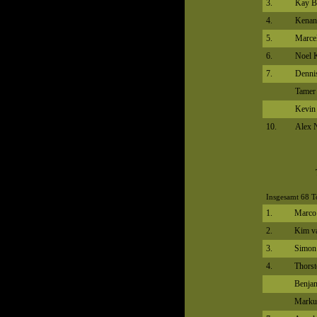
3.
Kay B
4.
Kenan
5.
Marce
6.
Noel 
7.
Denni
Tamer
Kevin
10.
Alex 
Insgesamt 68 T
1.
Marco
2.
Kim v
3.
Simon
4.
Thorst
Benjam
Marku