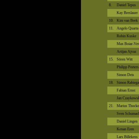
8.
Daniel Tepus
Kay Breslauer
10.
Kim van Beek
11.
Angelo Quarta
Robin Kuske
Max Boiar-Ver
Artijan Ajvaz
15.
Sören Witt
Philipp Peeters
Simon Deis
18.
Simon Rabiega
Fabian Ernst
Jan Czaykows
21.
Marius Thock
Sven Schumac
Daniel Lingen
Kenan Eren
Lars Billekens