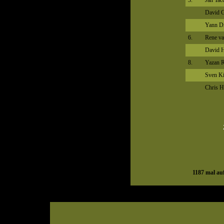
3.
Jan Tac
David 
Yann D
6.
Rene v
David 
8.
Yazan 
Sven Ki
Chris 
1187
mal auf