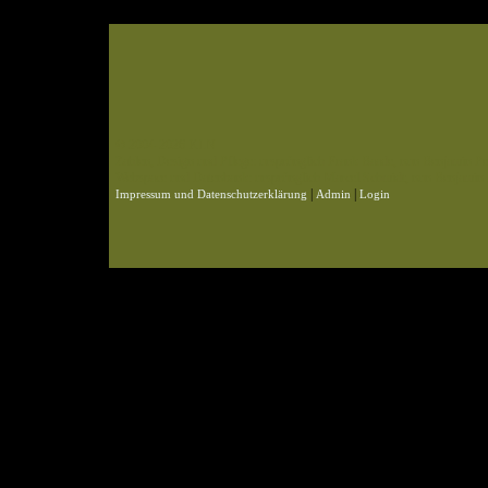
© 2004-2026 KLN
Zahlen, Design und Pflege: ursprünglich Frank Baade, nun Benjamin Pet
Webspace und Datenbank: ursprünglich Marcel Schmidt, nun Benjamin P
|
|
Impressum und Datenschutzerklärung
Admin
Login