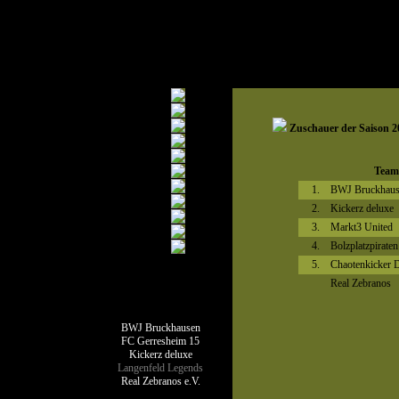
Zuschauer der Saison 2
Team
1.
BWJ Bruckhaus
2.
Kickerz deluxe
3.
Markt3 United
4.
Bolzplatzpiraten
5.
Chaotenkicker D
Real Zebranos
Teamseiten
BWJ Bruckhausen
FC Gerresheim 15
Kickerz deluxe
Langenfeld Legends
Real Zebranos e.V.