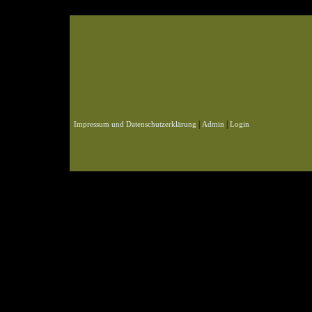
© 2004-2026 KLN
Zahlen, Design und Pflege: ursprünglich Frank Baade, nun Benjamin Pet
Webspace und Datenbank: ursprünglich Marcel Schmidt, nun Benjamin P
|
|
Impressum und Datenschutzerklärung
Admin
Login