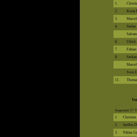
1.
Christ
2.
Kosta 
3.
Marcel
4.
Stefan 
Salvat
6.
Ulrich
7.
Fabian
8.
Serkan
Marcel
Sven E
11.
Thomas
Vo
Insgesamt 57 V
1.
Christia
2.
Steffen 
3.
Niklas G