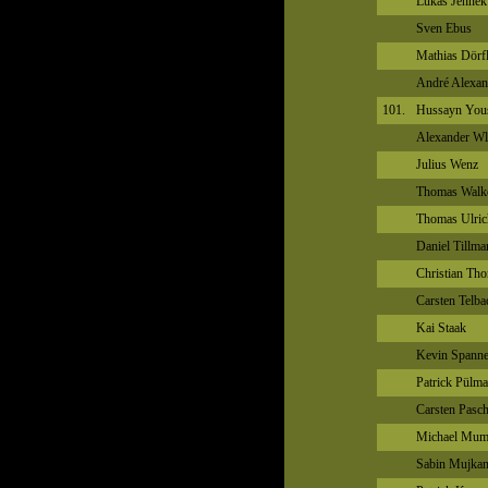
Lukas Jennek
Sven Ebus
Mathias Dörfl
André Alexan
101.
Hussayn Yous
Alexander Wl
Julius Wenz
Thomas Walk
Thomas Ulric
Daniel Tillma
Christian Th
Carsten Telba
Kai Staak
Kevin Spanne
Patrick Pülm
Carsten Pasc
Michael Mu
Sabin Mujkan