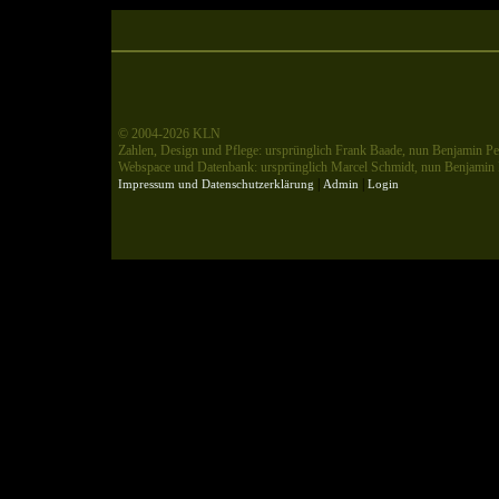
© 2004-2026 KLN
Zahlen, Design und Pflege: ursprünglich Frank Baade, nun Benjamin Pet
Webspace und Datenbank: ursprünglich Marcel Schmidt, nun Benjamin P
|
|
Impressum und Datenschutzerklärung
Admin
Login