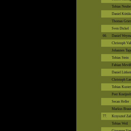
Tobias Neube
Daniel Kütük
Thomas Grie
Sven Dickel
66.
Daniel Weym
Christoph Val
Johannes Tap
Tobias Stein
Fabian Meviß
Daniel Lütke
Christoph La
Tobias Kuster
Peer Kneijns
Secan Heller
Markus Brau
77.
Krzysztof Zal
Tobias Weil
Giuseppe Van