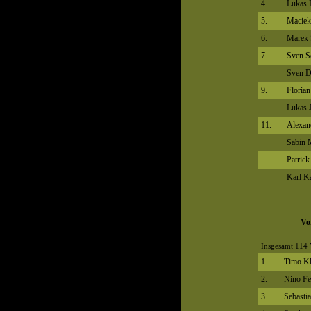
4.
Lukas 
5.
Maciek
6.
Marek 
7.
Sven S
Sven D
9.
Floria
Lukas 
11.
Alexan
Sabin 
Patric
Karl K
Vo
Insgesamt 114 
1.
Timo K
2.
Nino Fe
3.
Sebasti