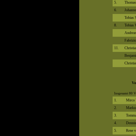
5.
Thomas
6.
Johanne
Tobias 
8.
Tobias 
Andreas
Fabrizi
11.
Christi
Benjami
Christi
Vo
Insgesamt 80 V
1.
Mirco 
2.
Marku
3.
Tommas
4.
Dennis
5.
Rene 