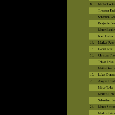
8.
Michael Witc
Thorsten The
10.
Sebastian Wa
Benjamin Pet
Marcel Lanke
Nino Fecker
14.
Markus Pater
15.
Daniel Teitz
16.
Christian Th
Tobias Pelka
Mattis Over
19.
Lukas Donat
20.
Angelo Tzout
Mirco Todte
Markus Höfe
Sebastian Her
24.
Marco Schrot
Markus Böni