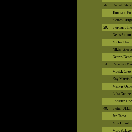
26.
Daniel Peters
Tommaso Fort
Steffen Drüg
29.
Stephan Simo
Denis Simon
Michael Kac
Niklas Greev
Dennis Dette
34.
Rene van Me
Maciek Orzel
Kay Marvin 
Markus Oelle
Luka Greeve
Christian D
40.
Stefan Ulrich
Jan Tacca
Marek Szuler
Marc Stricker