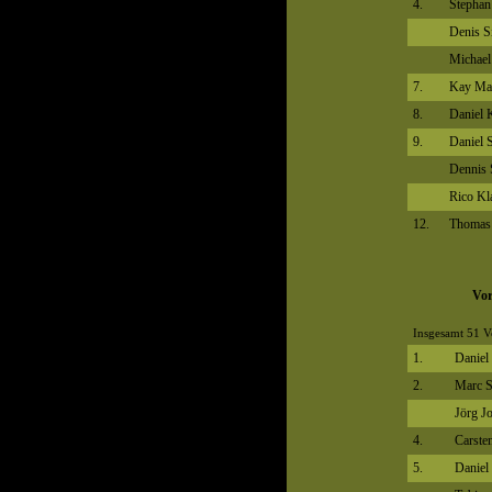
4.
Stephan
Denis 
Michael
7.
Kay Ma
8.
Daniel 
9.
Daniel S
Dennis 
Rico Kl
12.
Thomas
Vor
Insgesamt 51 V
1.
Daniel 
2.
Marc S
Jörg J
4.
Carste
5.
Daniel