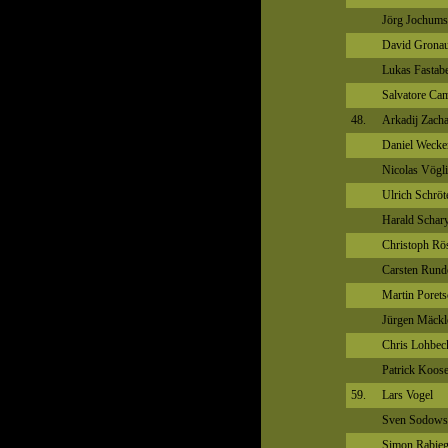
Jörg Jochums
David Grona
Lukas Fastab
Salvatore Cam
48.
Arkadij Zach
Daniel Wecke
Nicolas Vögl
Ulrich Schröt
Harald Schar
Christoph Rö
Carsten Rund
Martin Porets
Jürgen Mäckl
Chris Lohbec
Patrick Koos
59.
Lars Vogel
Sven Sodows
Simon Rabie