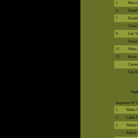
5.
Marco 
6.
Daniel
7.
Harald
Chris 
9.
Lars V
Simon
11.
Nikos 
12.
Kevin 
Carste
Tim H
Vorl
Insgesamt 49 V
1.
Mattis
2.
Lukas F
3.
Martin 
Patrick