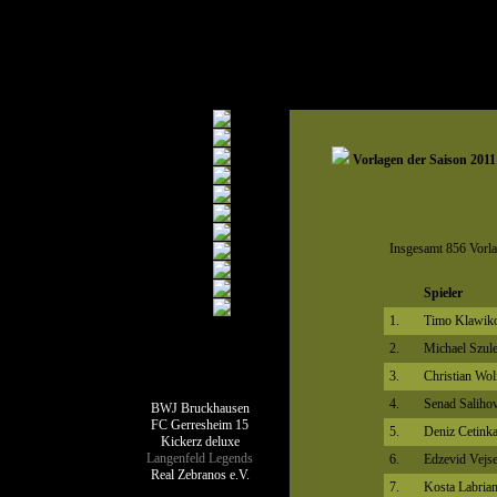
Vorlagen der Saison 2011
Insgesamt 856 Vorla
Spieler
1.
Timo Klawik
2.
Michael Szule
Teamseiten
3.
Christian Wol
4.
Senad Salihov
BWJ Bruckhausen
FC Gerresheim 15
5.
Deniz Cetink
Kickerz deluxe
Langenfeld Legends
6.
Edzevid Vejse
Real Zebranos e.V.
7.
Kosta Labrian