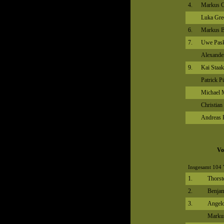
4.
Markus O
Luka Gre
6.
Markus B
7.
Uwe Pask
Alexande
9.
Kai Staak
Patrick 
Michael
Christia
Andreas 
Vo
Insgesamt 104 
1.
Thorst
2.
Benjam
3.
Angelo
Marku