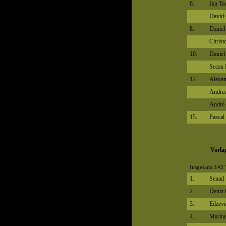
6.
Jan Ta
David
8.
Daniel
Christ
10.
Danie
Secan 
12.
Alexan
Andre
André 
15.
Pascal
Vorla
Insgesamt 145 
1.
Senad 
2.
Deniz 
3.
Edzevi
4.
Markus