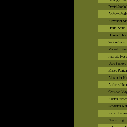
David Stöcke
Andreas Stol
Alexander Ste
Daniel Seibt
Dennis Schol
Serkan Sahin
Marcel Rottes
Fabrizio Ross
Uwe Paskert
Marco Pante
Alexander Ni
Andreas Neu
Christian Ma
Florian Marc
Sebastian Kl
Rico Klawik
Nikos Junge