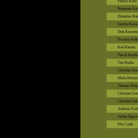
Patrick Kunz
Benjamin Knü
Dimitrios Kitt
Sascha Keus
Dirk Keusem
Normen Kell
Karl Kasner
Pascal Impek
Tim Hurka
Christian Ho
Maria Hertze
Thomas Heinr
Christian Ge
Christian Gaw
Andreas Foc
Stefan Elger
Ebu Colak