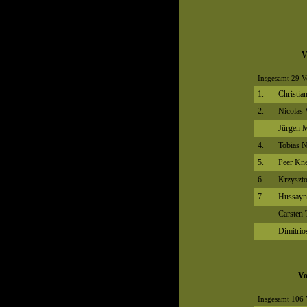
V
Insgesamt 29 V
1.
Christi
2.
Nicolas 
Jürgen 
4.
Tobias N
5.
Peer Kne
6.
Krzyszto
7.
Hussayn
Carsten 
Dimitrio
Vo
Insgesamt 106 