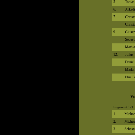
5.
Tobias
6.
Arkadi
7.
Christ
Christ
9.
Giusep
Sebast
Mathia
12.
Julius
Daniel
Maria 
Ebu C
Vo
Insgesamt 121 
1.
Michae
2.
Michae
3.
Sebast