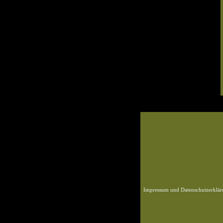
© 2004-2026 KLN
Zahlen, Design und Pflege: urspr
Webspace und Datenbank: ursprün
Impressum und Datenschutzerklä