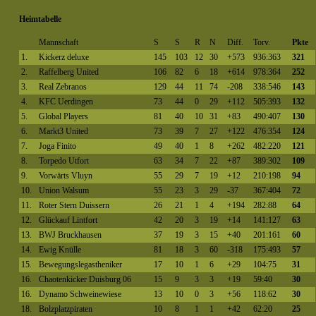
Heimtabelle
Mannschaft
S
S
R
N
Diff.
Torv.
Pkte
1.
Kickerz deluxe
145
103
12
30
+573
936:363
321
2.
Raffelberg United
106
82
6
18
+614
978:364
252
3.
Real Zebranos
129
44
11
74
-208
338:546
143
4.
KFC Uerdingen
73
44
0
29
+112
505:393
132
5.
Global Players
81
40
10
31
+83
490:407
130
6.
Markt3 United
73
39
7
27
+122
476:354
124
7.
Joga Finito
49
40
1
8
+262
482:220
121
8.
Torpedo Utfort
63
34
7
22
+87
389:302
109
9.
Vorwärts Vluyn
55
29
7
19
+12
210:198
94
10.
Union Walsum
55
23
3
29
-37
367:404
72
11.
Roter Stern Duissern
26
21
1
4
+194
282:88
64
12.
Glückauf Lintfort
42
20
3
19
+14
141:127
63
13.
BWJ Bruckhausen
37
19
3
15
+40
201:161
60
14.
Ewig Knülle
81
18
3
60
-318
175:493
57
15.
Bewegungslegastheniker
17
10
1
6
+29
104:75
31
16.
Chaotenkicker Duisburg 06
15
9
3
3
+19
59:40
30
16.
Dynamo Schweinewiese
13
10
0
3
+56
118:62
30
18.
Bolzplatzpiraten
10
8
1
1
+42
62:20
25