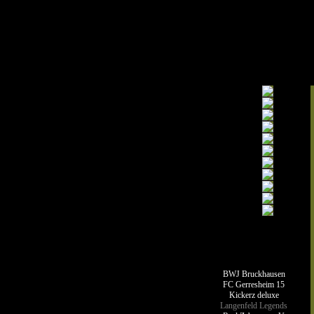
Teamseiten
BWJ Bruckhausen
FC Gerresheim 15
Kickerz deluxe
Langenfeld Legends