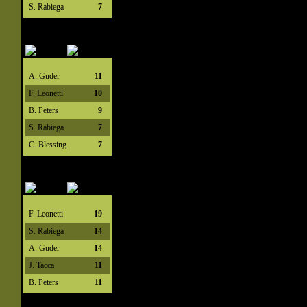
S. Rabiega
7
A. Guder
11
F. Leonetti
10
B. Peters
9
S. Rabiega
7
C. Blessing
7
F. Leonetti
19
S. Rabiega
14
A. Guder
14
J. Tacca
11
B. Peters
11