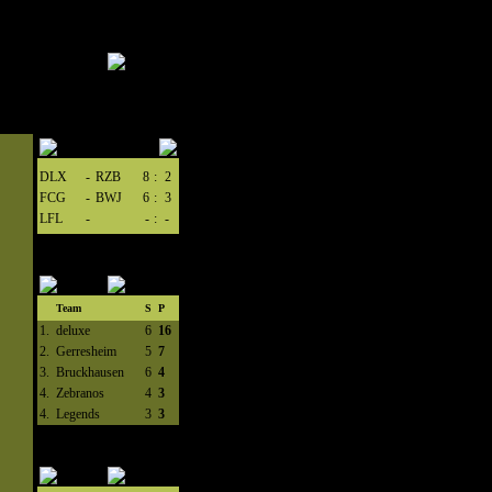
DLX
-
RZB
8
:
2
FCG
-
BWJ
6
:
3
LFL
-
-
:
-
Team
S
P
1.
deluxe
6
16
2.
Gerresheim
5
7
3.
Bruckhausen
6
4
4.
Zebranos
4
3
4.
Legends
3
3