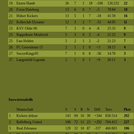
19.
Eisern Hamb
26
7
1
18
-106
126:232
22
20.
Forza Duisburg
13
6
0
7
-5
79:84
18
21.
Hülser Kickers
13
5
1
7
-18
41:59
16
22.
Kellerclub Dynamo
12
3
2
7
-51
44:95
11
23.
KSV Oldie 06
7
3
0
4
-8
25:33
9
23.
Rappelkiste Meiderich
5
3
0
2
-4
21:25
9
25.
Fast Helden
5
2
1
2
-2
21:23
7
26.
FC Gerresheim 15
2
1
1
0
+3
18:15
4
27.
SoccerKings95
7
1
0
6
-56
14:70
3
27.
Langenfeld Legends
2
1
0
1
+9
20:11
3
Auswärtstabelle
Mannschaft
S
S
R
N
Diff.
Torv.
Pkte
1.
Kickerz deluxe
143
94
10
39
+344
858:514
292
2.
Raffelberg United
106
72
11
23
+292
704:412
227
3.
Real Zebranos
129
32
10
87
-337
466:803
106