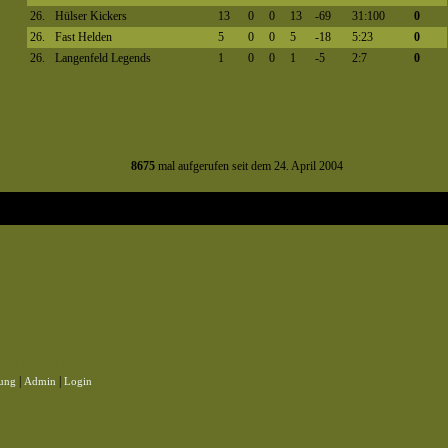
26.
Hülser Kickers
13
0
0
13
-69
31:100
0
26.
Fast Helden
5
0
0
5
-18
5:23
0
26.
Langenfeld Legends
1
0
0
1
-5
2:7
0
8675
mal aufgerufen seit dem 24. April 2004
ünglich Frank Baade, nun Benjamin Peters.
glich Marcel Schmidt, nun Benjamin Peters.
|
|
rung
Admin
Login