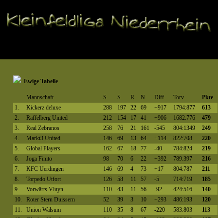
Ewige Tabelle
Mannschaft
S
S
R
N
Diff.
Torv.
Pkte
1.
Kickerz deluxe
288
197
22
69
+917
1794:877
613
2.
Raffelberg United
212
154
17
41
+906
1682:776
479
3.
Real Zebranos
258
76
21
161
-545
804:1349
249
4.
Markt3 United
146
69
13
64
+114
822:708
220
5.
Global Players
162
67
18
77
-40
784:824
219
6.
Joga Finito
98
70
6
22
+392
789:397
216
7.
KFC Uerdingen
146
69
4
73
+17
804:787
211
8.
Torpedo Utfort
126
58
11
57
-5
714:719
185
9.
Vorwärts Vluyn
110
43
11
56
-92
424:516
140
10.
Roter Stern Duissern
52
39
3
10
+293
486:193
120
11.
Union Walsum
110
35
8
67
-220
583:803
113