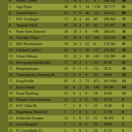
4.
Markt3 United
73
30
6
37
-8
346:354
96
5.
Joga Finito
49
30
5
14
+130
307:177
95
6.
Global Players
81
27
8
46
-123
294:417
89
7.
KFC Uerdingen
73
25
4
44
-95
299:394
79
8.
Torpedo Utfort
63
24
4
35
-92
325:417
76
9.
Roter Stern Duissern
26
18
2
6
+99
204:105
56
10.
Vorwärts Vluyn
55
14
4
37
-104
214:318
46
11.
BWJ Bruckhausen
39
14
3
22
-6
178:184
45
12.
Glückauf Lintfort
42
14
2
26
-117
145:262
44
13.
Union Walsum
55
12
5
38
-183
216:399
41
14.
Bewegungslegastheniker
17
10
2
5
+23
87:64
32
15.
Bolzplatzpiraten
10
9
1
0
+55
76:21
28
16.
Chaotenkicker Duisburg 06
15
6
0
9
-22
58:80
18
17.
Ewig Knülle
81
4
2
75
-875
167:1042
14
17.
Eisern Hamb
26
4
2
20
-140
56:196
14
19.
Forza Duisburg
13
4
1
8
-18
45:63
13
20.
Dynamo Schweinewiese
13
2
3
8
-36
43:79
9
21.
KSV Oldie 06
7
2
0
5
-15
25:40
6
21.
Rappelkiste Meiderich
5
2
0
3
-1
17:18
6
23.
Kellerclub Dynamo
12
1
0
11
-51
50:101
3
23.
SoccerKings95
7
1
0
6
-70
29:99
3
23.
FC Gerresheim 15
3
1
0
2
-16
17:33
3