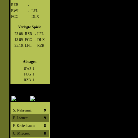
RZB
-
BWJ
-
LFL
FCG
-
DLX
Verlegte Spiele
23.08.
RZB
-
LFL
13.09.
FCG
-
DLX
25.10.
LFL
-
RZB
Absagen
BWJ
1
FCG
1
RZB
1
S. Nakrumah
9
F. Leonetti
9
F. Kreienbaum
8
C. Mrotzek
8