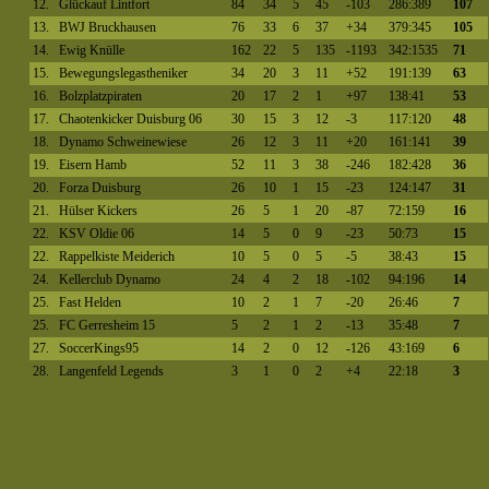
12.
Glückauf Lintfort
84
34
5
45
-103
286:389
107
13.
BWJ Bruckhausen
76
33
6
37
+34
379:345
105
14.
Ewig Knülle
162
22
5
135
-1193
342:1535
71
15.
Bewegungslegastheniker
34
20
3
11
+52
191:139
63
16.
Bolzplatzpiraten
20
17
2
1
+97
138:41
53
17.
Chaotenkicker Duisburg 06
30
15
3
12
-3
117:120
48
18.
Dynamo Schweinewiese
26
12
3
11
+20
161:141
39
19.
Eisern Hamb
52
11
3
38
-246
182:428
36
20.
Forza Duisburg
26
10
1
15
-23
124:147
31
21.
Hülser Kickers
26
5
1
20
-87
72:159
16
22.
KSV Oldie 06
14
5
0
9
-23
50:73
15
22.
Rappelkiste Meiderich
10
5
0
5
-5
38:43
15
24.
Kellerclub Dynamo
24
4
2
18
-102
94:196
14
25.
Fast Helden
10
2
1
7
-20
26:46
7
25.
FC Gerresheim 15
5
2
1
2
-13
35:48
7
27.
SoccerKings95
14
2
0
12
-126
43:169
6
28.
Langenfeld Legends
3
1
0
2
+4
22:18
3