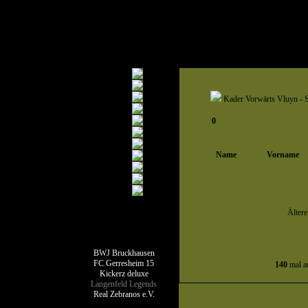
Kader Vorwärts Vluyn - 
0
Name
Vorname
Älter
Teamseiten
BWJ Bruckhausen
FC Gerresheim 15
140
mal au
Kickerz deluxe
Langenfeld Legends
Real Zebranos e.V.