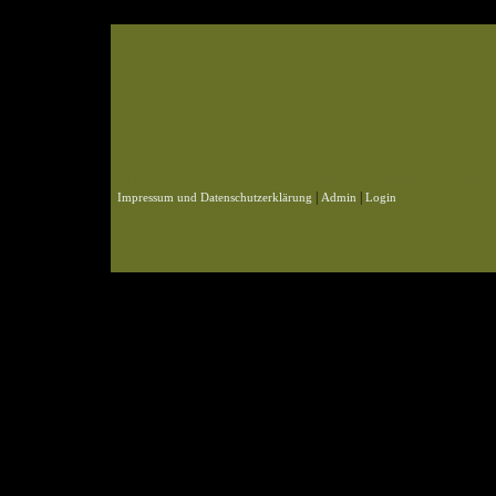
© 2004-2026 KLN
Zahlen, Design und Pflege: ursprünglich Frank Baade, nun Benjamin Pet
Webspace und Datenbank: ursprünglich Marcel Schmidt, nun Benjamin P
|
|
Impressum und Datenschutzerklärung
Admin
Login