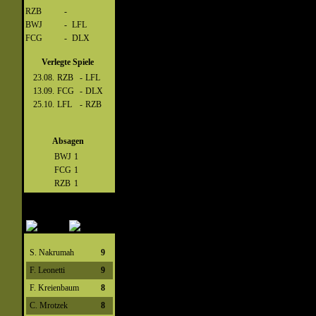
RZB
-
BWJ
-
LFL
FCG
-
DLX
Verlegte Spiele
23.08.
RZB
-
LFL
13.09.
FCG
-
DLX
25.10.
LFL
-
RZB
Absagen
BWJ
1
FCG
1
RZB
1
S. Nakrumah
9
F. Leonetti
9
F. Kreienbaum
8
C. Mrotzek
8