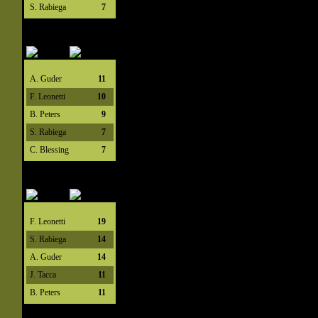
S. Rabiega
7
A. Guder
11
F. Leonetti
10
B. Peters
9
S. Rabiega
7
C. Blessing
7
F. Leonetti
19
S. Rabiega
14
A. Guder
14
J. Tacca
11
B. Peters
11