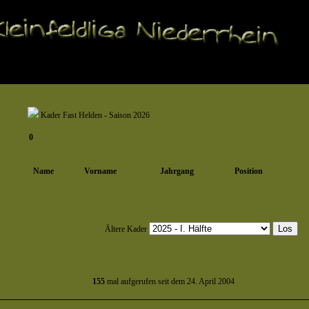
Kader Fast Helden - Saison 2026
0
Name
Vorname
Jahrgang
Position
Ältere Kader
155
mal aufgerufen seit dem 24. April 2004