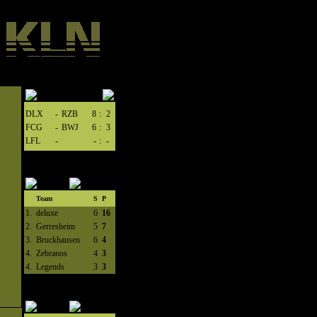
DLX
-
RZB
8
:
2
FCG
-
BWJ
6
:
3
LFL
-
-
:
-
Team
S
P
1.
deluxe
6
16
2.
Gerresheim
5
7
3.
Bruckhausen
6
4
4.
Zebranos
4
3
4.
Legends
3
3