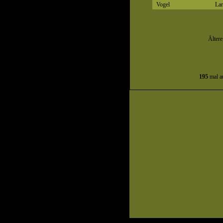
Vogel
Lar
Älter
195
mal au