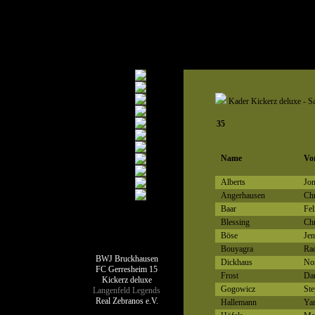
Kader Kickerz deluxe - S
35
Name
Vo
Alberts
Jon
Angerhausen
Chr
Baar
Fel
Blessing
Chr
Böse
Jen
Teamseiten
Bouyagra
Rac
BWJ Bruckhausen
Dickhaus
No
FC Gerresheim 15
Frost
Dan
Kickerz deluxe
Gogowicz
Ste
Langenfeld Legends
Real Zebranos e.V.
Hallemann
Yan