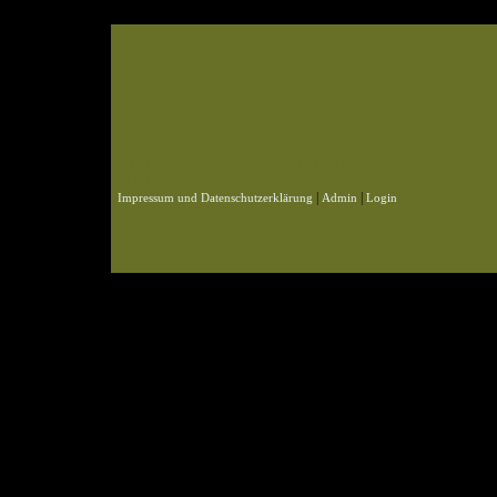
© 2004-2026 KLN
Zahlen, Design und Pflege: ursprünglich Frank Baade, nun Benjamin Pet
Webspace und Datenbank: ursprünglich Marcel Schmidt, nun Benjamin P
|
|
Impressum und Datenschutzerklärung
Admin
Login