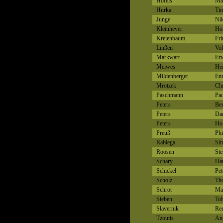
Höfels
Ma
Hurka
Ti
Junge
Ni
Kleinheyer
Hol
Kreienbaum
Fri
Linßen
Vol
Markwart
Er
Meiwes
Hei
Mildenberger
Enr
Mrotzek
Chr
Paschmann
Pau
Peters
Be
Peters
Dan
Peters
Hol
Preuß
Phi
Rabiega
Si
Roosen
Ste
Schary
Har
Schickel
Pet
Scholz
Tho
Schrot
Ma
Sieben
Tob
Slavernik
Re
Tzoutis
An