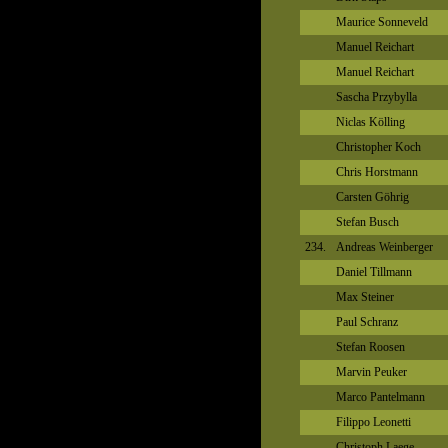
Maurice Sonneveld
Manuel Reichart
Manuel Reichart
Sascha Przybylla
Niclas Kölling
Christopher Koch
Chris Horstmann
Carsten Göhrig
Stefan Busch
234.
Andreas Weinberger
Daniel Tillmann
Max Steiner
Paul Schranz
Stefan Roosen
Marvin Peuker
Marco Pantelmann
Filippo Leonetti
Christoph Laege