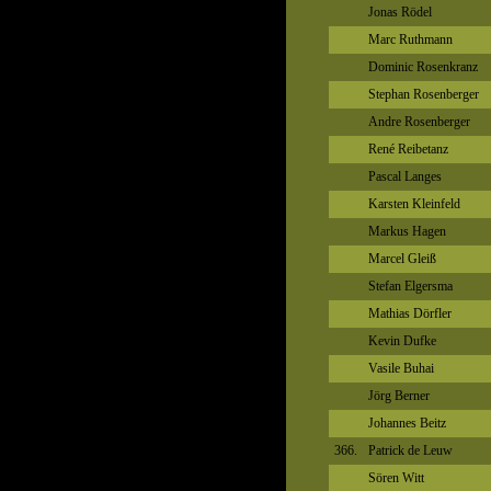
Jonas Rödel
Marc Ruthmann
Dominic Rosenkranz
Stephan Rosenberger
Andre Rosenberger
René Reibetanz
Pascal Langes
Karsten Kleinfeld
Markus Hagen
Marcel Gleiß
Stefan Elgersma
Mathias Dörfler
Kevin Dufke
Vasile Buhai
Jörg Berner
Johannes Beitz
366.
Patrick de Leuw
Sören Witt