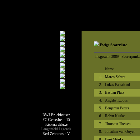
Ewige Scorerliste
Insgesamt 20894 Scorerpunkte
Name
1.
Marco Schrot
2.
Lukas Fastabend
3.
Bastian Platz
4.
Angelo Tzoutis
Teamseiten
5.
Benjamin Peters
BWJ Bruckhausen
6.
Robin Kuske
FC Gerresheim 15
7.
Thorsten Theisen
Kickerz deluxe
Langenfeld Legends
8.
Jonathan van Ooyen
Real Zebranos e.V.
9.
Beni Mönks