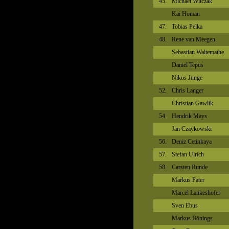
45.
Michael Witczak
Kai Homan
47.
Tobias Pelka
48.
Rene van Meegen
Sebastian Waltemathe
Daniel Tepus
Nikos Junge
52.
Chris Langer
Christian Gawlik
54.
Hendrik Mays
Jan Czaykowski
56.
Deniz Cetinkaya
57.
Stefan Ulrich
58.
Carsten Runde
Markus Pater
Marcel Lankeshofer
Sven Ebus
Markus Bönings