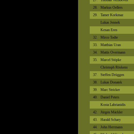
27.
Thomas Verhoeven
28.
Markus Oellers
29.
Tamer Korkmaz
Lukas Jennek
Kenan Eren
32.
Mirco Todte
33.
Matthias Uran
34.
Mattis Overmann
35.
Marcel Stöpke
Christoph Röskens
37.
Steffen Drüggen
38.
Lukas Donatek
39.
Marc Stricker
40.
Daniel Peters
Kosta Labrianidis
42.
Jürgen Mäckler
43.
Harald Schary
44.
John Herrmann