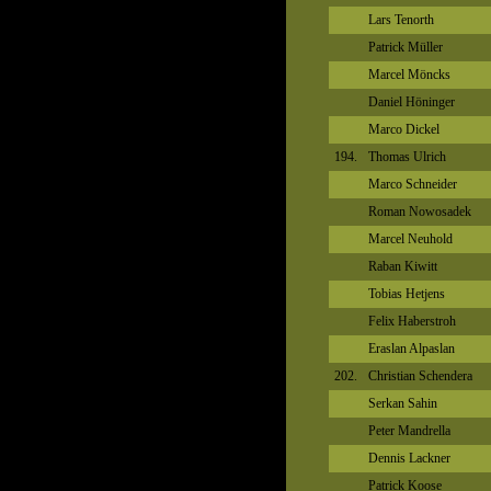
Lars Tenorth
Patrick Müller
Marcel Möncks
Daniel Höninger
Marco Dickel
194.
Thomas Ulrich
Marco Schneider
Roman Nowosadek
Marcel Neuhold
Raban Kiwitt
Tobias Hetjens
Felix Haberstroh
Eraslan Alpaslan
202.
Christian Schendera
Serkan Sahin
Peter Mandrella
Dennis Lackner
Patrick Koose