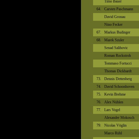
Timo Bauer
64.
Carsten Paschmann
David Gronau
Nino Fecker
67.
Markus Budinger
68.
Marek Szuler
Senad Salihovic
Roman Rockstroh
Tommaso Fortucci
Thomas Dickhardt
73.
Dennis Dettenberg
74.
David Schoonhoven
75.
Kevin Brehme
76.
Alex Nühlen
77.
Lars Vogel
Alexander Mokosch
79.
Nicolas Vöglin
Marco Rühl