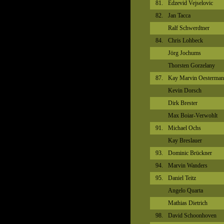
81.
Edzevid Vejselovic
82.
Jan Tacca
Ralf Schwerdtner
84.
Chris Lohbeck
Jörg Jochums
Thorsten Gorzelany
87.
Kay Marvin Oesterma
Kevin Dorsch
Dirk Brester
Max Boiar-Verwohlt
91.
Michael Ochs
Kay Breslauer
93.
Dominic Brückner
94.
Marvin Wanders
95.
Daniel Teitz
Angelo Quarta
Mathias Dietrich
98.
David Schoonhoven