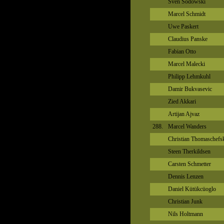
Sven Sodowski
Marcel Schmidt
Uwe Paskert
Claudius Panske
Fabian Otto
Marcel Malecki
Philipp Lehmkuhl
Damir Bukvasevic
Zied Akkari
Artijan Ajvaz
288.
Marcel Wanders
Christian Thomaschefs
Steen Therkildsen
Carsten Schmetter
Dennis Lenzen
Daniel Kütükcüoglo
Christian Junk
Nils Holtmann