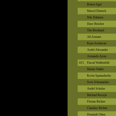
Robert Egel
Marcel Dietrich
Nils Dahmen
Dave Bröcher
Tim Bernhard
Ali Azmani
Kaya Arslancan
André Alexander
Armando Ajvaz
413.
Pascal Weißenfeld
Martin Walter
Kevin Spannekrebs
Sven Schumacher
André Schulze
Michael Roszyk
Florian Richter
Claudius Richter
Dominik Otten