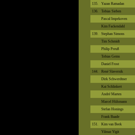
135.
Yazan Ramadan
136.
Tobias Sieben
Pascal Impekoven
Kim Fackendahl
139.
Stephan Simons
Tim Schmidt
Philip Preuß
Tobias Gems
Daniel Frost
144.
René Slavernik
Dirk Schwerdtner
Kai Schlinkert
André Marten
Marcel Hülsmann
Stefan Honings
Frank Baade
151.
Kim van Beek
Yilmaz Yigit