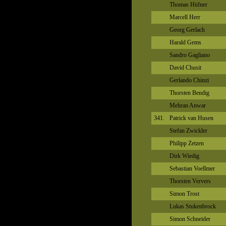
Thomas Hüfner
Marcell Herr
Georg Gerlach
Harald Gems
Sandro Gagliano
David Chusit
Gerlando Chinzi
Thorsten Bendig
Mehran Anwar
341.
Patrick van Husen
Stefan Zwickler
Philipp Zetzen
Dirk Wiedig
Sebastian Voellmer
Thorsten Ververs
Simon Trost
Lukas Stukenbrock
Simon Schneider