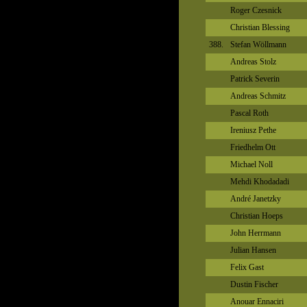
Roger Czesnick
Christian Blessing
388.
Stefan Wöllmann
Andreas Stolz
Patrick Severin
Andreas Schmitz
Pascal Roth
Ireniusz Pethe
Friedhelm Ott
Michael Noll
Mehdi Khodadadi
André Janetzky
Christian Hoeps
John Herrmann
Julian Hansen
Felix Gast
Dustin Fischer
Anouar Ennaciri