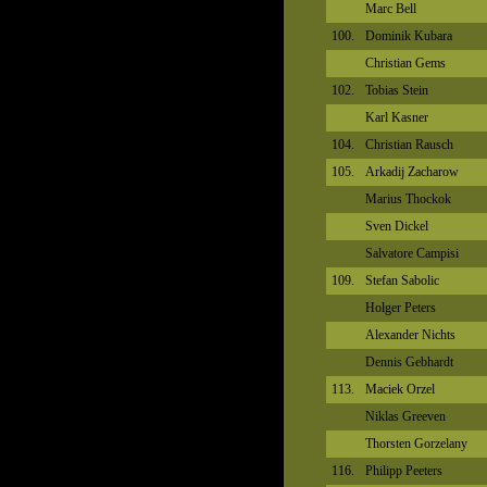
Marc Bell
100.
Dominik Kubara
Christian Gems
102.
Tobias Stein
Karl Kasner
104.
Christian Rausch
105.
Arkadij Zacharow
Marius Thockok
Sven Dickel
Salvatore Campisi
109.
Stefan Sabolic
Holger Peters
Alexander Nichts
Dennis Gebhardt
113.
Maciek Orzel
Niklas Greeven
Thorsten Gorzelany
116.
Philipp Peeters