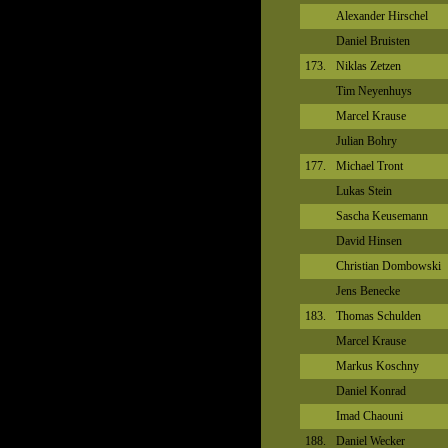
Alexander Hirschel
Daniel Bruisten
173.
Niklas Zetzen
Tim Neyenhuys
Marcel Krause
Julian Bohry
177.
Michael Tront
Lukas Stein
Sascha Keusemann
David Hinsen
Christian Dombowski
Jens Benecke
183.
Thomas Schulden
Marcel Krause
Markus Koschny
Daniel Konrad
Imad Chaouni
188.
Daniel Wecker