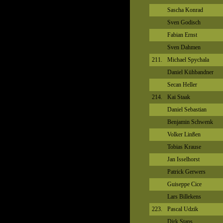
Sascha Konrad
Sven Godisch
Fabian Ernst
Sven Dahmen
211.
Michael Spychala
Daniel Kühbandner
Secan Heller
214.
Kai Staak
Daniel Sebastian
Benjamin Schwenk
Volker Linßen
Tobias Krause
Jan Isselhorst
Patrick Gerwers
Guiseppe Cice
Lars Billekens
223.
Pascal Udzik
Dirk Staps