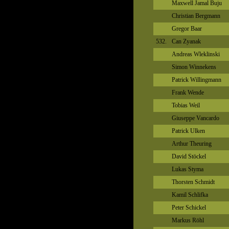
Maxwell Jamal Buju
Christian Bergmann
Gregor Baar
532.
Can Zyanak
Andreas Wleklinski
Simon Winnekens
Patrick Willingmann
Frank Wende
Tobias Weil
Giuseppe Vancardo
Patrick Ulken
Arthur Theuring
David Stöckel
Lukas Styma
Thorsten Schmidt
Kamil Schlifka
Peter Schickel
Markus Röhl