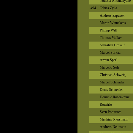
Youssef Aitoulahyane
494.
Tobias Zylla
Andreas Zapusek
Martin Winnekens
Philipp Will
Thomas Walker
Sebastian Umlauf
Marcel Surkau
Armin Sperl
Marcello Sole
Christian Schweig
Marcel Schneider
Denis Schneider
Dominic Rosenkranz
Romário
Sven Pönitzsch
Matthias Niersmann
Andreas Neumann