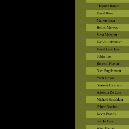
Christian Runde
David Rose
Markus Pater
Heiner Meiwes
Simo Mazgour
Daniel Lütkemeier
David Lapschies
Tobias Iser
Behrend Heeren
Nico Engelsmann
Yann Drujon
Norman Dickhaus
Aljoscha De Luca
Michael Butschkau
Tobias Brocker
Kevin Brands
Sascha Berei
Altan Baglan