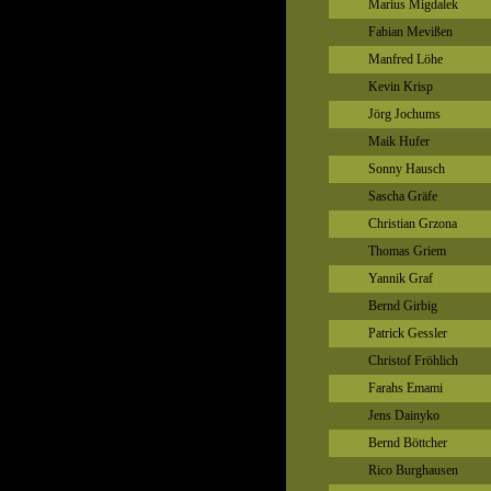
Marius Migdalek
Fabian Mevißen
Manfred Löhe
Kevin Krisp
Jörg Jochums
Maik Hufer
Sonny Hausch
Sascha Gräfe
Christian Grzona
Thomas Griem
Yannik Graf
Bernd Girbig
Patrick Gessler
Christof Fröhlich
Farahs Emami
Jens Dainyko
Bernd Böttcher
Rico Burghausen