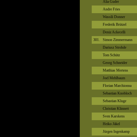
Alia Guder
Andre Fries
Wassili Donner
Frederik Brützel
Deniz Ackecelli
301.
Simon Zimmermann
Dariusz Strohde
Tom Schütz
Georg Schneider
Matthias Mertens
Joel Mehlbaum
Florian Marchionna
Sebastian Knobloch
Sebastian Kluge
Christian Klinnert
Sven Karskens
Heiko Jäkel
Jürgen Ingenkamp