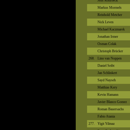
Jens Rohrbeck
Markus Mormels
Reinhold Metcher
Nick Leven
Michael Kaczmarek
Jonathan Irmer
Osman Colak
Christoph Brücker
268.
Lino van Noppen
Daniel Seibt
Jan Schlinkert
Sayd Nayseh
Matthias Kery
Kevin Hamann
Javier Blanco Gomez
Roman Bauersachs
Fabio Atania
277.
Yigit Yilmaz