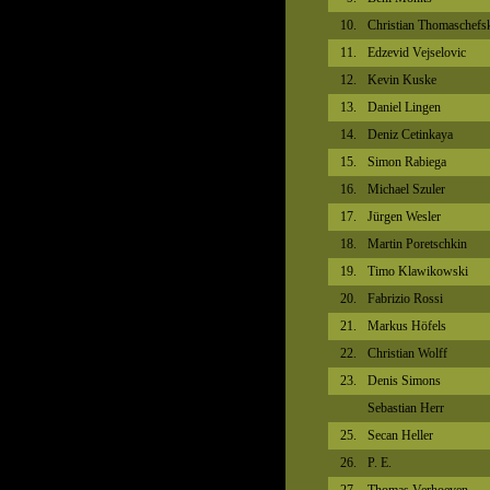
10.
Christian Thomaschefs
11.
Edzevid Vejselovic
12.
Kevin Kuske
13.
Daniel Lingen
14.
Deniz Cetinkaya
15.
Simon Rabiega
16.
Michael Szuler
17.
Jürgen Wesler
18.
Martin Poretschkin
19.
Timo Klawikowski
20.
Fabrizio Rossi
21.
Markus Höfels
22.
Christian Wolff
23.
Denis Simons
Sebastian Herr
25.
Secan Heller
26.
P. E.