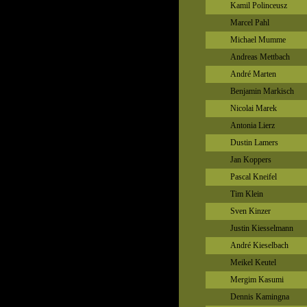
Kamil Polinceusz
Marcel Pahl
Michael Mumme
Andreas Mettbach
André Marten
Benjamin Markisch
Nicolai Marek
Antonia Lierz
Dustin Lamers
Jan Koppers
Pascal Kneifel
Tim Klein
Sven Kinzer
Justin Kiesselmann
André Kieselbach
Meikel Keutel
Mergim Kasumi
Dennis Kamingna