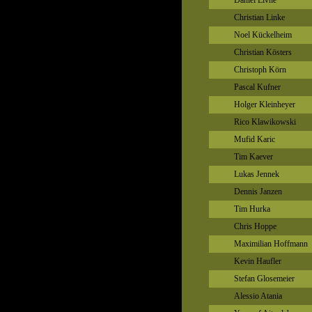
Daniel Livne
Christian Linke
Noel Kückelheim
Christian Kösters
Christoph Körn
Pascal Kufner
Holger Kleinheyer
Rico Klawikowski
Mufid Karic
Tim Kaever
Lukas Jennek
Dennis Janzen
Tim Hurka
Chris Hoppe
Maximilian Hoffmann
Kevin Haufler
Stefan Glosemeier
Alessio Atania