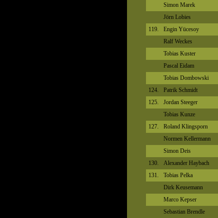
Simon Marek
Jörn Lobies
119.
Engin Yücesoy
Ralf Weckes
Tobias Kuster
Pascal Eidam
Tobias Dombowski
124.
Patrik Schmidt
125.
Jordan Steeger
Tobias Kunze
127.
Roland Klingsporn
Normen Kellermann
Simon Deis
130.
Alexander Haybach
131.
Tobias Pelka
Dirk Keusemann
Marco Kepser
Sebastian Brendle