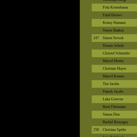
Fritz Kreienbaum
Farid Herawi
Kenny Hamann
Simon Baaken
247.
Simon Sevsek
Dennis Scholz
Christof Schneider
Marcel Mertes
Christian Mayer
Marcel Krause
Tim Jacobs
Patrick Jacobs
Luka Greeven
René Fliermann
Simon Deis
Rachid Bouyagra
259.
Christian Spöler