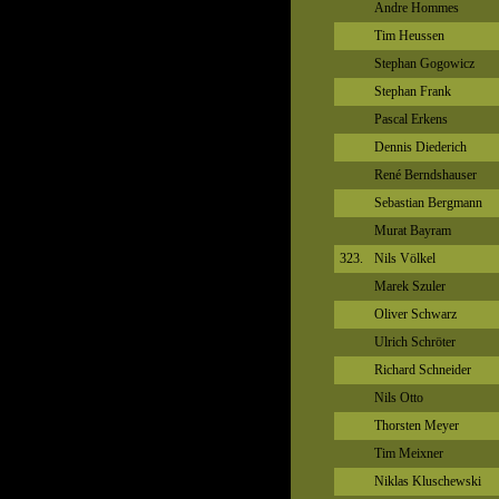
Andre Hommes
Tim Heussen
Stephan Gogowicz
Stephan Frank
Pascal Erkens
Dennis Diederich
René Berndshauser
Sebastian Bergmann
Murat Bayram
323.
Nils Völkel
Marek Szuler
Oliver Schwarz
Ulrich Schröter
Richard Schneider
Nils Otto
Thorsten Meyer
Tim Meixner
Niklas Kluschewski