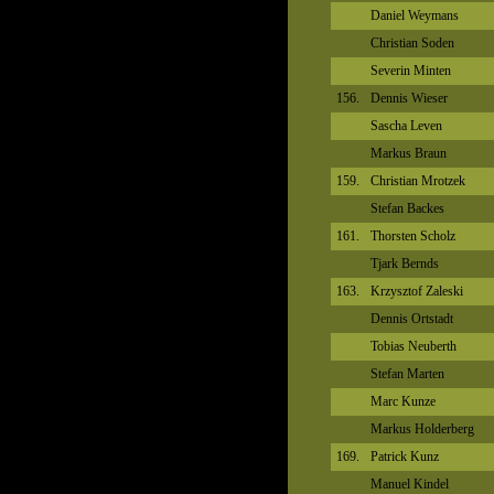
Daniel Weymans
Christian Soden
Severin Minten
156.
Dennis Wieser
Sascha Leven
Markus Braun
159.
Christian Mrotzek
Stefan Backes
161.
Thorsten Scholz
Tjark Bernds
163.
Krzysztof Zaleski
Dennis Ortstadt
Tobias Neuberth
Stefan Marten
Marc Kunze
Markus Holderberg
169.
Patrick Kunz
Manuel Kindel