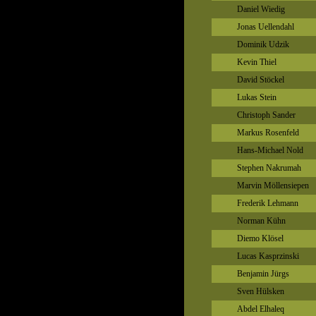
Daniel Wiedig
Jonas Uellendahl
Dominik Udzik
Kevin Thiel
David Stöckel
Lukas Stein
Christoph Sander
Markus Rosenfeld
Hans-Michael Nold
Stephen Nakrumah
Marvin Möllensiepen
Frederik Lehmann
Norman Kühn
Diemo Klösel
Lucas Kasprzinski
Benjamin Jürgs
Sven Hülsken
Abdel Elhaleq