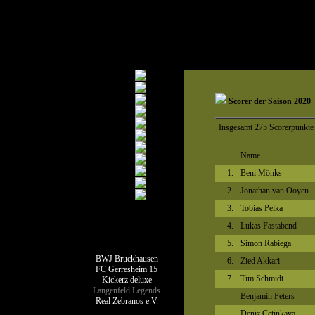
Scorer der Saison 2020
Insgesamt 275 Scorerpunkte 
Name
1.
Beni Mönks
2.
Jonathan van Ooyen
3.
Tobias Pelka
4.
Lukas Fastabend
Teamseiten
5.
Simon Rabiega
BWJ Bruckhausen
6.
Zied Akkari
FC Gerresheim 15
7.
Tim Schmidt
Kickerz deluxe
Langenfeld Legends
Benjamin Peters
Real Zebranos e.V.
Deniz Cetinkaya