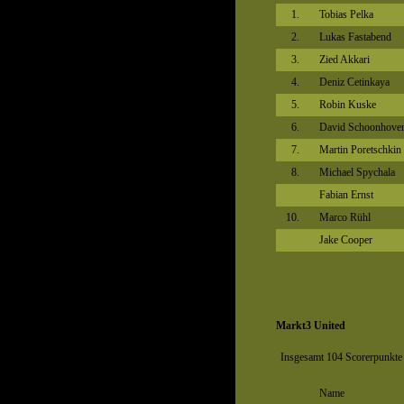
1.
Tobias Pelka
2.
Lukas Fastabend
3.
Zied Akkari
4.
Deniz Cetinkaya
5.
Robin Kuske
6.
David Schoonhove
7.
Martin Poretschkin
8.
Michael Spychala
Fabian Ernst
10.
Marco Rühl
Jake Cooper
Markt3 United
Insgesamt 104 Scorerpunkte 
Name