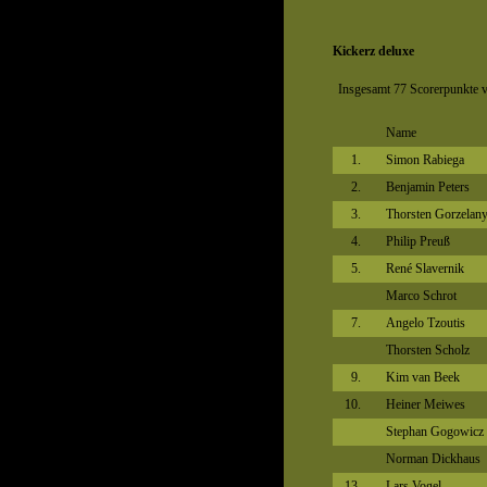
Kickerz deluxe
Insgesamt 77 Scorerpunkte v
Name
1.
Simon Rabiega
2.
Benjamin Peters
3.
Thorsten Gorzelan
4.
Philip Preuß
5.
René Slavernik
Marco Schrot
7.
Angelo Tzoutis
Thorsten Scholz
9.
Kim van Beek
10.
Heiner Meiwes
Stephan Gogowicz
Norman Dickhaus
13.
Lars Vogel