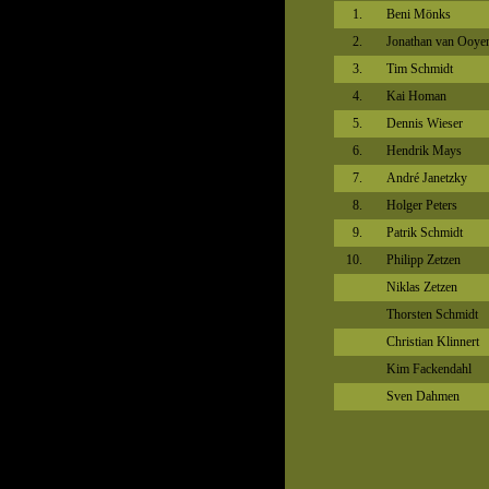
1.
Beni Mönks
2.
Jonathan van Ooye
3.
Tim Schmidt
4.
Kai Homan
5.
Dennis Wieser
6.
Hendrik Mays
7.
André Janetzky
8.
Holger Peters
9.
Patrik Schmidt
10.
Philipp Zetzen
Niklas Zetzen
Thorsten Schmidt
Christian Klinnert
Kim Fackendahl
Sven Dahmen