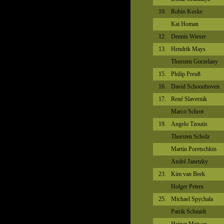
10.
Robin Kuske
Kai Homan
12.
Dennis Wieser
13.
Hendrik Mays
Thorsten Gorzelany
15.
Philip Preuß
16.
David Schoonhoven
17.
René Slavernik
Marco Schrot
19.
Angelo Tzoutis
Thorsten Scholz
Martin Poretschkin
André Janetzky
23.
Kim van Beek
Holger Peters
25.
Michael Spychala
Patrik Schmidt