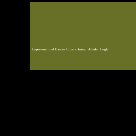
© 2004-2026 KLN
Zahlen, Design und Pflege: ursprünglich Frank Baade, nun Benjamin Pet
Webspace und Datenbank: ursprünglich Marcel Schmidt, nun Benjamin P
|
|
Impressum und Datenschutzerklärung
Admin
Login