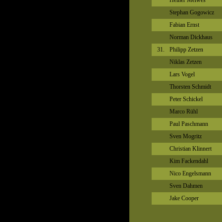
Heiner Meiwes
Stephan Gogowicz
Fabian Ernst
Norman Dickhaus
31.
Philipp Zetzen
Niklas Zetzen
Lars Vogel
Thorsten Schmidt
Peter Schickel
Marco Rühl
Paul Paschmann
Sven Mogritz
Christian Klinnert
Kim Fackendahl
Nico Engelsmann
Sven Dahmen
Jake Cooper