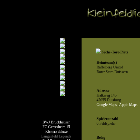
Sechs-Tore-Platz
Heimteam(s)
Raffelberg United
Roter Stern Duissern
Adresse
Kalkweg 145
47055 Duisburg
Google Maps
|
Apple Maps
Teamseiten
Spieleranzahl
BWJ Bruckhausen
6 Feldspieler
FC Gerresheim 15
Kickerz deluxe
Langenfeld Legends
Belag