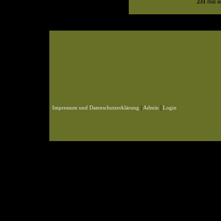
231
mal au
© 2004-2026 KLN
Zahlen, Design und Pflege: ursprünglich Frank Baade, nun Benjamin Pet
Webspace und Datenbank: ursprünglich Marcel Schmidt, nun Benjamin P
|
|
Impressum und Datenschutzerklärung
Admin
Login