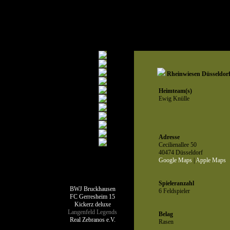
Rheinwiesen Düsseldor
Heimteam(s)
Ewig Knülle
Adresse
Cecilienallee 50
40474 Düsseldorf
Google Maps
|
Apple Maps
Teamseiten
Spieleranzahl
BWJ Bruckhausen
6 Feldspieler
FC Gerresheim 15
Kickerz deluxe
Langenfeld Legends
Belag
Real Zebranos e.V.
Rasen