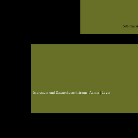
596
mal au
© 2004-2026 KLN
Zahlen, Design und Pflege: ursprünglich Frank Baade, nun Benjamin Pet
Webspace und Datenbank: ursprünglich Marcel Schmidt, nun Benjamin P
|
|
Impressum und Datenschutzerklärung
Admin
Login