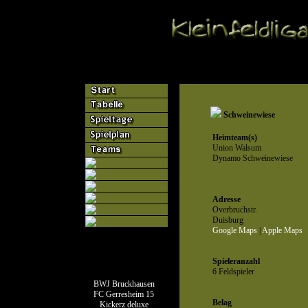
Schweinewiese
Heimteam(s)
Union Walsum
Dynamo Schweinewiese
Adresse
Overbruchstr.
Duisburg
Google Maps
|
Apple Maps
Spieleranzahl
Teamseiten
6 Feldspieler
BWJ Bruckhausen
FC Gerresheim 15
Belag
Kickerz deluxe