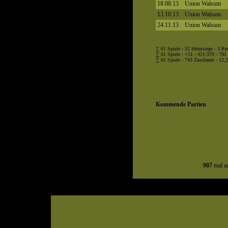
18.08.13
Union Walsum
13.10.13
Union Walsum
24.11.13
Union Walsum
∑ 61 Spiele - 32 Heimsiege - 3 R
∑ 61 Spiele - +51 - 421-370 - 791 
∑ 61 Spiele - 743 Zuschauer - 12,2
Kommende Partien
907
mal au