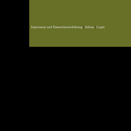
© 2004-2026 KLN
Zahlen, Design und Pflege: ursprünglich Frank Baade, nun Benjamin Pet
Webspace und Datenbank: ursprünglich Marcel Schmidt, nun Benjamin P
|
|
Impressum und Datenschutzerklärung
Admin
Login