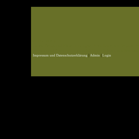
© 2004-2026 KLN
Zahlen, Design und Pflege: ursprünglich Frank Baade, nun Benjamin Pet
Webspace und Datenbank: ursprünglich Marcel Schmidt, nun Benjamin P
|
|
Impressum und Datenschutzerklärung
Admin
Login