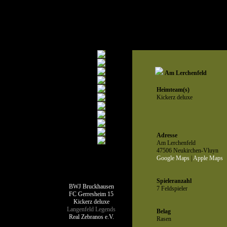
Am Lerchenfeld
Heimteam(s)
Kickerz deluxe
Adresse
Am Lerchenfeld
47506 Neukirchen-Vluyn
Google Maps
|
Apple Maps
Teamseiten
Spieleranzahl
BWJ Bruckhausen
7 Feldspieler
FC Gerresheim 15
Kickerz deluxe
Langenfeld Legends
Belag
Real Zebranos e.V.
Rasen