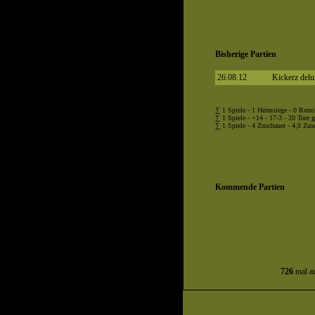
Bisherige Partien
26.08.12
Kickerz delu
∑ 1 Spiele - 1 Heimsiege - 0 Remi
∑ 1 Spiele - +14 - 17-3 - 20 Tore g
∑ 1 Spiele - 4 Zuschauer - 4,0 Zusc
Kommende Partien
726
mal au