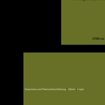
27436
mal 
© 2004-2026 KLN
Zahlen, Design und Pflege: ursprünglich Frank Baade, nun Benjamin Pet
Webspace und Datenbank: ursprünglich Marcel Schmidt, nun Benjamin P
|
|
Impressum und Datenschutzerklärung
Admin
Login