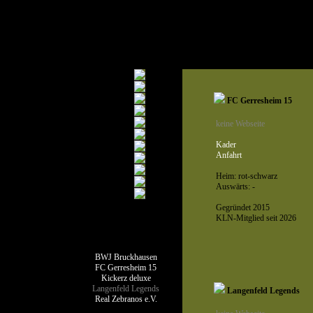
FC Gerresheim 15
keine Webseite
Kader
Anfahrt
Heim: rot-schwarz
Auswärts: -
Gegründet 2015
KLN-Mitglied seit 2026
Teamseiten
BWJ Bruckhausen
FC Gerresheim 15
Kickerz deluxe
Langenfeld Legends
Langenfeld Legends
Real Zebranos e.V.