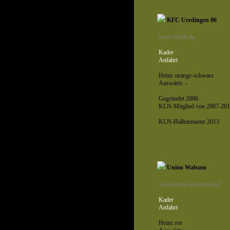
KFC Uerdingen 06
www.kfc06.de
Kader
Anfahrt
Heim: orange-schwarz
Auswärts: -
Gegründet 2006
KLN-Mitglied von 2007-201
KLN-Hallenmaster 2013
Union Walsum
www.union-walsum.de.tl
Kader
Anfahrt
Heim: rot