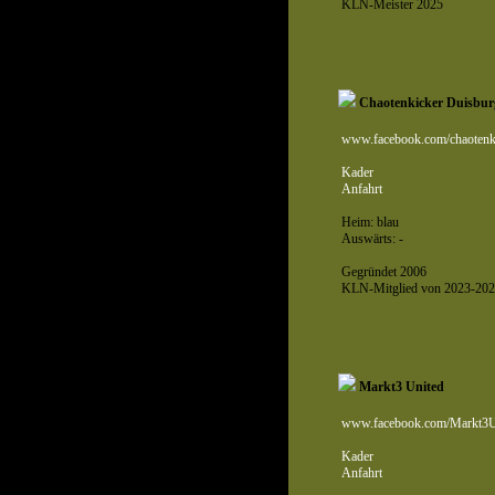
KLN-Meister 2025
Chaotenkicker Duisbur
www.facebook.com/chaotenk
Kader
Anfahrt
Heim: blau
Auswärts: -
Gegründet 2006
KLN-Mitglied von 2023-202
Markt3 United
www.facebook.com/Markt3U
Kader
Anfahrt