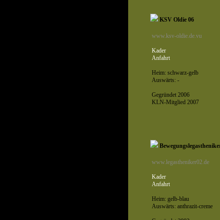
KSV Oldie 06
www.ksv-oldie.de.vu
Kader
Anfahrt
Heim: schwarz-gelb
Auswärts: -
Gegründet 2006
KLN-Mitglied 2007
Bewegungslegasthenike
www.legastheniker02.de
Kader
Anfahrt
Heim: gelb-blau
Auswärts: anthrazit-creme