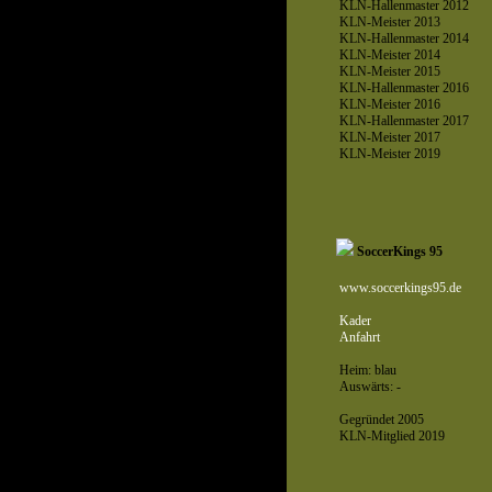
KLN-Hallenmaster 2012
KLN-Meister 2013
KLN-Hallenmaster 2014
KLN-Meister 2014
KLN-Meister 2015
KLN-Hallenmaster 2016
KLN-Meister 2016
KLN-Hallenmaster 2017
KLN-Meister 2017
KLN-Meister 2019
SoccerKings 95
www.soccerkings95.de
Kader
Anfahrt
Heim: blau
Auswärts: -
Gegründet 2005
KLN-Mitglied 2019