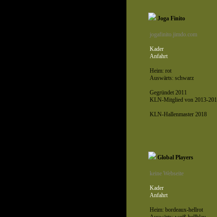
Joga Finito
jogafinito.jimdo.com
Kader
Anfahrt
Heim: rot
Auswärts: schwarz
Gegründet 2011
KLN-Mitglied von 2013-201
KLN-Hallenmaster 2018
Global Players
keine Webseite
Kader
Anfahrt
Heim: bordeaux-hellrot