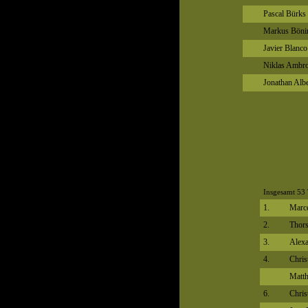
Pascal Bürks
Markus Böni
Javier Blanc
Niklas Ambro
Jonathan Albe
Insgesamt 53 
1.
Marc
2.
Thors
3.
Alexa
4.
Chris
Matth
6.
Chris