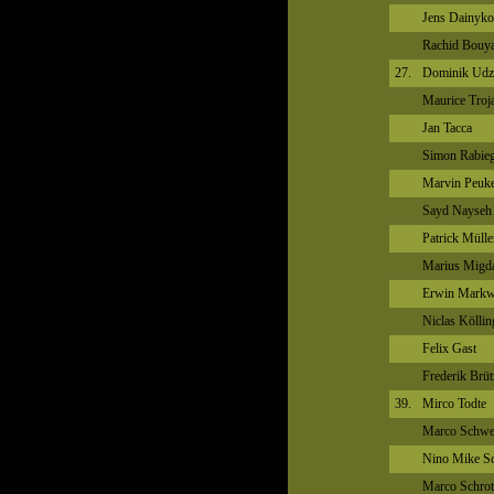
Jens Dainyko
Rachid Bouy
27.
Dominik Udz
Maurice Troj
Jan Tacca
Simon Rabie
Marvin Peuk
Sayd Nayseh
Patrick Mülle
Marius Migd
Erwin Markw
Niclas Köllin
Felix Gast
Frederik Brüt
39.
Mirco Todte
Marco Schwe
Nino Mike Sc
Marco Schrot