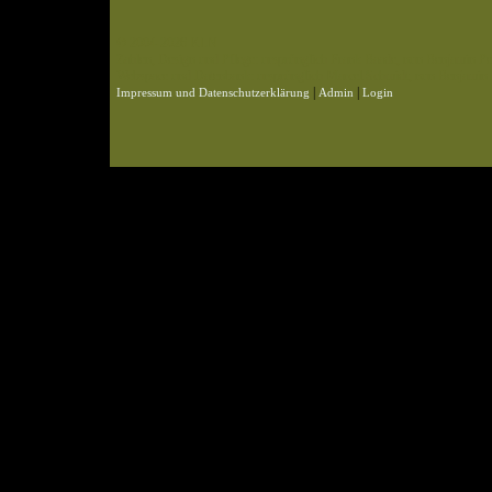
© 2004-2026 KLN
Zahlen, Design und Pflege: ursprünglich Frank Baade, nun Benjamin Pet
Webspace und Datenbank: ursprünglich Marcel Schmidt, nun Benjamin P
|
|
Impressum und Datenschutzerklärung
Admin
Login