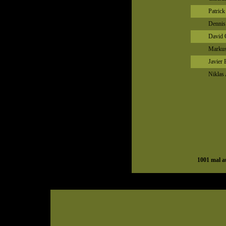
Patrick
Dennis
David 
Markus
Javier
Niklas
1001
mal au