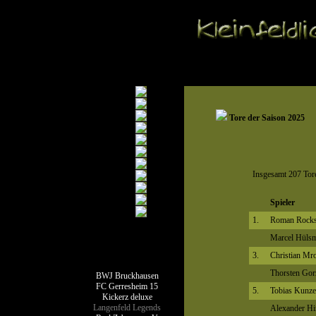
Tore der Saison 2025
Insgesamt 207 Tore
Spieler
1.
Roman Rocks
Marcel Hüls
Teamseiten
3.
Christian Mr
Thorsten Gor
BWJ Bruckhausen
FC Gerresheim 15
5.
Tobias Kunze
Kickerz deluxe
Langenfeld Legends
Alexander Hi