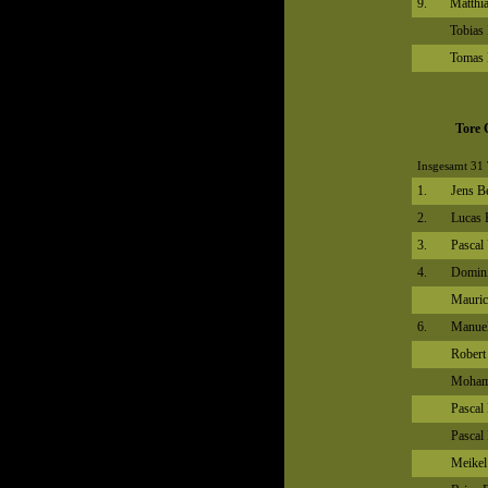
9.
Matthi
Tobias 
Tomas 
Tore 
Insgesamt 31 
1.
Jens B
2.
Lucas 
3.
Pascal
4.
Domini
Mauric
6.
Manuel
Robert
Moham
Pascal
Pascal 
Meikel