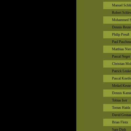
Manuel Schl
Robert Schle
Mohammed S
Dennis Reute
Philip Preuß
Paul Paschm
Matthias Nie
Pascal Neger
Christian Mo
Patrick Leuk
Pascal Kneife
Meikel Keute
Dennis Kami
Tobias Iser
Tomas Haida
David Grona
Brian Fleitz
Sam Dinh