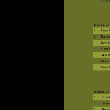
Brian F
Insgesamt 21 
1.
Pascal 
2.
Benjami
Dave B
4.
Marco 
Nino M
Dennis 
Pascal 
Insgesamt 36 
1.
Christ
2.
Tobias
3.
Benjam