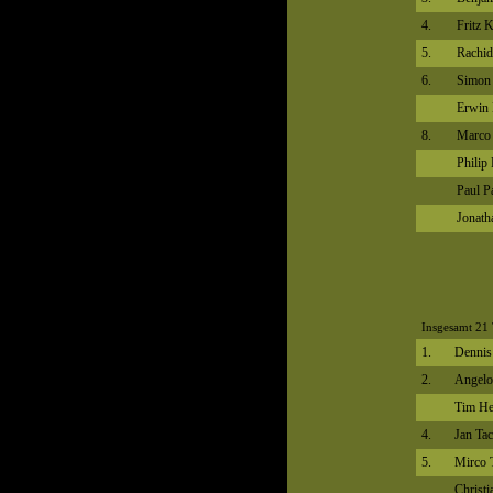
4.
Fritz 
5.
Rachid
6.
Simon 
Erwin
8.
Marco 
Philip
Paul P
Jonath
Insgesamt 21 
1.
Dennis
2.
Angelo
Tim He
4.
Jan Tac
5.
Mirco 
Christi