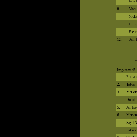
Jens 
8.
Mariu
Nicla
Felix
Frede
12.
Sam 
T
Insgesamt 45 
1.
Roman 
2.
Tobias
3.
Marku
Domini
5.
Jan Iss
6.
Marvin
Sayd N
Patrick