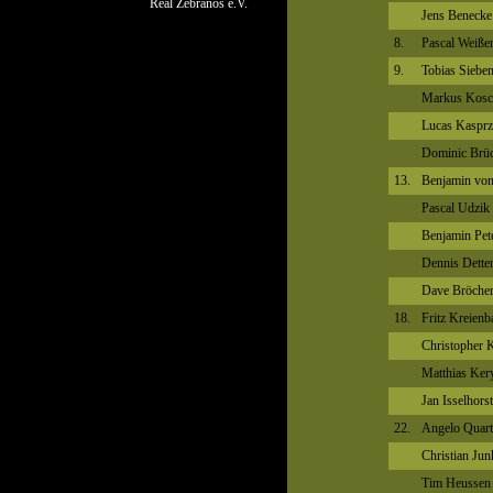
Real Zebranos e.V.
Jens Benecke
8.
Pascal Weiße
9.
Tobias Siebe
Markus Kosc
Lucas Kasprz
Dominic Brü
13.
Benjamin von
Pascal Udzik
Benjamin Pet
Dennis Dette
Dave Bröche
18.
Fritz Kreien
Christopher 
Matthias Ker
Jan Isselhorst
22.
Angelo Quart
Christian Jun
Tim Heussen