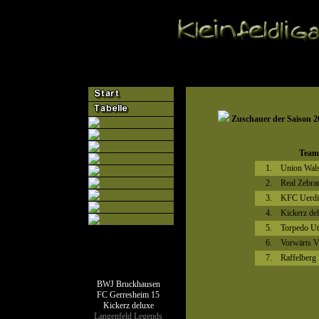
Zuschauer der Saison 2
Team
1.
Union Wal
2.
Real Zebra
3.
KFC Uerdi
4.
Kickerz de
5.
Torpedo Ut
6.
Vorwärts V
7.
Raffelberg 
Teamseiten
BWJ Bruckhausen
FC Gerresheim 15
Kickerz deluxe
Langenfeld Legends