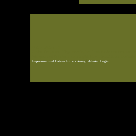
© 2004-2026 KLN
Zahlen, Design und Pflege: ursprünglich Frank Baade, nun Benjamin Pet
Webspace und Datenbank: ursprünglich Marcel Schmidt, nun Benjamin P
|
|
Impressum und Datenschutzerklärung
Admin
Login