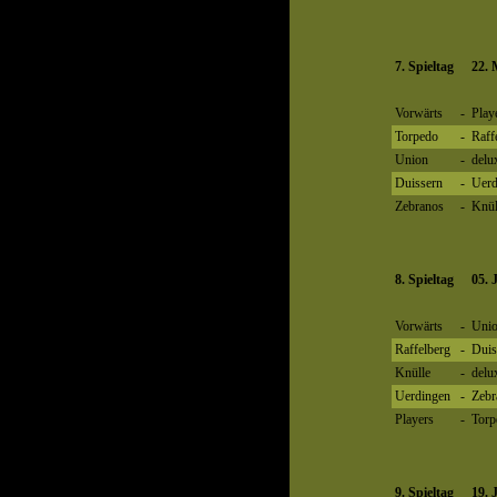
7. Spieltag
22. 
Vorwärts
-
Play
Torpedo
-
Raff
Union
-
delu
Duissern
-
Uerd
Zebranos
-
Knül
8. Spieltag
05. 
Vorwärts
-
Uni
Raffelberg
-
Duis
Knülle
-
delu
Uerdingen
-
Zebr
Players
-
Torp
9. Spieltag
19. 