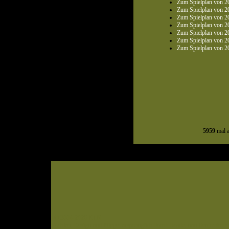
Zum Spielplan von 2
Zum Spielplan von 2
Zum Spielplan von 2
Zum Spielplan von 2
Zum Spielplan von 2
Zum Spielplan von 2
Zum Spielplan von 2
5959
mal a
© 2004-2026 KLN
Zahlen, Design und Pflege: ursprünglich Frank Baade, nun Benjamin Pet