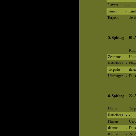
Players
-
-
Union
-
Knül
Torpedo
-
Uerd
5. Spieltag
01. 
-
-
Knül
Zebranos
-
Uni
Raffelberg
-
Play
Torpedo
-
delu
Uerdingen
-
Duis
6. Spieltag
22. 
Union
-
Torp
Raffelberg
-
-
Players
-
Uerd
deluxe
-
Duis
Knülle
-
Zebr